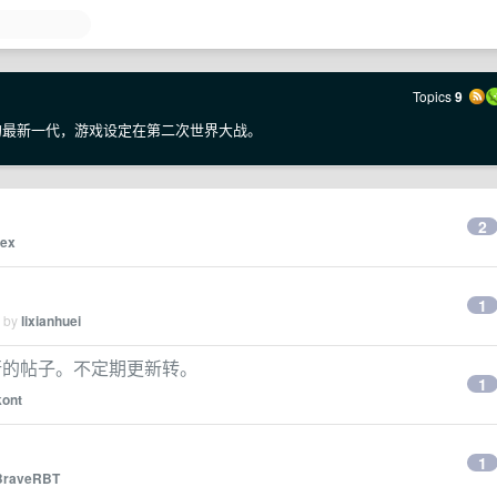
Topics
9
18 年末的最新一代，游戏设定在第二次世界大战。
2
dex
1
d by
lixianhuei
行的帖子。不定期更新转。
1
ont
1
BraveRBT