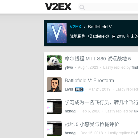
V2EX
Battlefield V
›
战地系列（Battlefield）在 20
摩尔线程 MTT S80 试玩战地 5
yfwo
•
Aug 4, 2023
• Lastly replied by
fin
Battlefield V: Firestorm
Livid
•
Mar 21, 2019
• Lastly replie
PRO
学习成为一名飞行员，转几个飞
hxndg
•
Feb 6, 2020
• Lastly replied by
Gk
战地 5 小感受与枪械评价
hxndg
•
Dec 15, 2018
• Lastly replied by