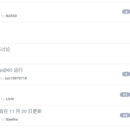
3
d by
lb3550
巧讨论
p@60 运行
1
 by
xzc19970719
11
d by
Livid
在 11 月 20 日更新
14
d by
flowfire