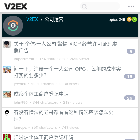
V2EX
公司运营
Topics
246
›
关于 个体/一人公司 警惕《ICP 经营许可证》虚
假广告
5
importmeta
• 164 characters • 2490 views
问一下，注册一个一人公司 OPC，每年的成本实
打实的要多少？
16
jerfoxu
• 92 characters • 2030 views
成都个体工商户登记申请
26
john990
• 344 characters • 2184 views
有没有懂法的老哥帮看看这种情况应该怎么处
理？
iamcpz
• 858 characters • 743 views
江浙沪个体工商户登记申请