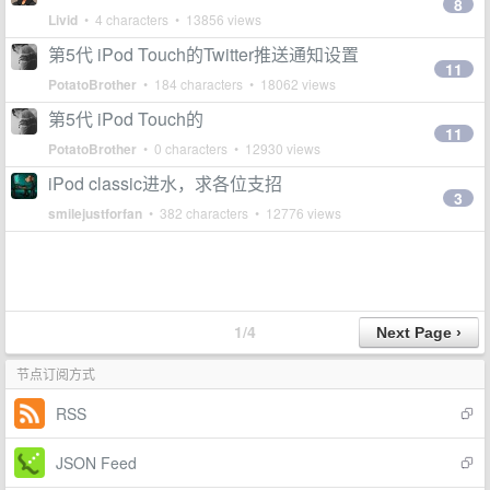
8
Livid
• 4 characters • 13856 views
第5代 iPod Touch的Twitter推送通知设置
11
PotatoBrother
• 184 characters • 18062 views
第5代 iPod Touch的
11
PotatoBrother
• 0 characters • 12930 views
iPod classic进水，求各位支招
3
smilejustforfan
• 382 characters • 12776 views
1/4
节点订阅方式
RSS
JSON Feed