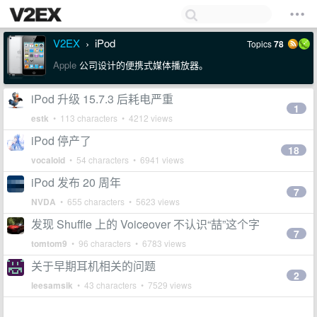
V2EX
iPod
Topics
78
›
Apple
公司设计的便携式媒体播放器。
iPod 升级 15.7.3 后耗电严重
1
estk
• 113 characters • 4212 views
iPod 停产了
18
vocaloid
• 54 characters • 6941 views
iPod 发布 20 周年
7
NVDA
• 655 characters • 5623 views
发现 Shuffle 上的 Voiceover 不认识“喆”这个字
7
tomtom9
• 96 characters • 6783 views
关于早期耳机相关的问题
2
leesamsik
• 43 characters • 7529 views