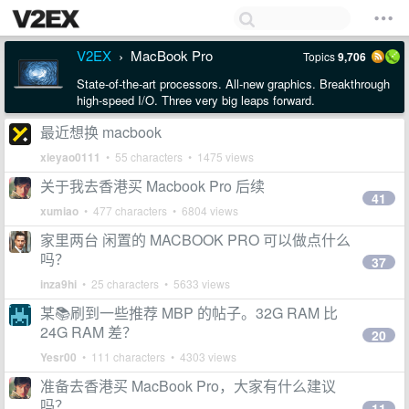
V2EX
MacBook Pro
Topics
9,706
›
State-of-the-art processors. All-new graphics. Breakthrough
high-speed I/O. Three very big leaps forward.
最近想换 macbook
xieyao0111
• 55 characters • 1475 views
关于我去香港买 Macbook Pro 后续
41
xumiao
• 477 characters • 6804 views
家里两台 闲置的 MACBOOK PRO 可以做点什么
吗？
37
inza9hi
• 25 characters • 5633 views
某📚刷到一些推荐 MBP 的帖子。32G RAM 比
24G RAM 差？
20
Yesr00
• 111 characters • 4303 views
准备去香港买 MacBook Pro，大家有什么建议
吗？
11