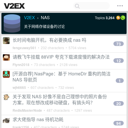
V2EX
NAS
Topics
3,264
›
关于网络存储设备的讨论
长时间电脑开机，有必要换成 nas 吗
73
fengxuway561
• 232 characters • 5704 views
请教飞牛挂载 88VIP 夸克下载速度慢的解决办法
12
Flynn2018
• 73 characters • 2128 views
[开源自荐] NasPage：基于 HomeDir 重构的简洁
NAS 导航页
1
wjh6665
• 607 characters • 732 views
关于发现 NAS 好像不是自己理想中的照片备份
方案，现在想改成移动硬盘，有搞头吗？
20
RedisMasterNode
• 487 characters • 1297 views
求大佬指导 nas 待机功耗
94
frank1256
• 407 characters • 5748 views