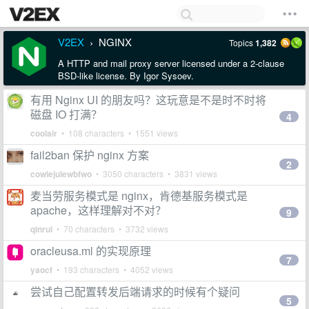
V2EX
NGINX
Topics
1,382
›
A HTTP and mail proxy server licensed under a 2-clause
BSD-like license. By Igor Sysoev.
有用 Nginx UI 的朋友吗？这玩意是不是时不时将
磁盘 IO 打满？
4
coolair
• 108 characters • 1551 views
fail2ban 保护 nginx 方案
2
cowiejulewbfwo
• 3050 characters • 3831 views
麦当劳服务模式是 nginx，肯德基服务模式是
apache，这样理解对不对？
9
qinrui
• 70 characters • 3732 views
oracleusa.ml 的实现原理
7
yaocf
• 193 characters • 4052 views
尝试自己配置转发后端请求的时候有个疑问
5