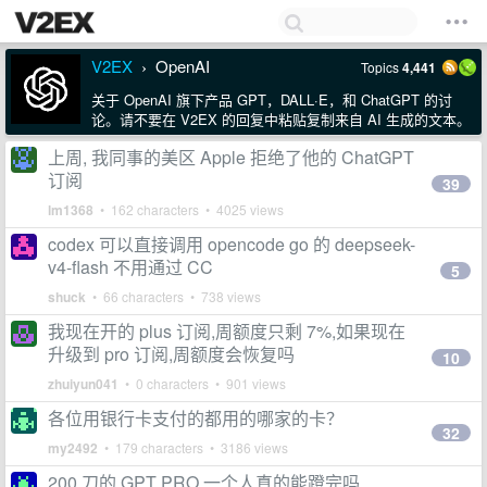
V2EX
OpenAI
Topics
4,441
›
关于 OpenAI 旗下产品 GPT，DALL·E，和 ChatGPT 的讨
论。请不要在 V2EX 的回复中粘贴复制来自 AI 生成的文本。
上周, 我同事的美区 Apple 拒绝了他的 ChatGPT
订阅
39
lm1368
• 162 characters • 4025 views
codex 可以直接调用 opencode go 的 deepseek-
v4-flash 不用通过 CC
5
shuck
• 66 characters • 738 views
我现在开的 plus 订阅,周额度只剩 7%,如果现在
升级到 pro 订阅,周额度会恢复吗
10
zhuiyun041
• 0 characters • 901 views
各位用银行卡支付的都用的哪家的卡？
32
my2492
• 179 characters • 3186 views
200 刀的 GPT PRO 一个人真的能蹬完吗