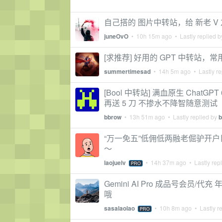
自己搭的 图片中转站，给 新老 
juneOvO
•
10h 15m ago
• Lastly replied 
[求推荐] 好用的 GPT 中转站，
summertimesad
•
14h 5m ago
• Lastly re
[Bool 中转站] 满血原生 ChatG
再送 5 刀 不掺水不降智随意测试
bbrow
•
13h 51m ago
• Lastly replied by
b
“万一免五”低佣低两融老倔驴开户巨
～
laojuelv
•
14h 37m ago
• Lastly rep
PRO
Gemini AI Pro 成品号会员/代充
哦
sasalaolao
•
10h 8m ago
• Lastly r
PRO