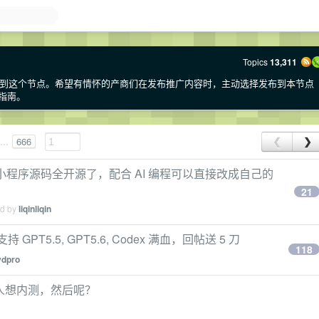
Topics
13,311
到这个节点。希望有情怀的产商们在发布推广内容时，主动选择发布到本节点
用指南。
...
666
❮
❯
和小程序源码全开源了，配合 AI 编程可以直接改成自己的
21
ed by
liqinliqin
PT5.5, GPT5.6, Codex 满血，回帖送 5 刀
118
ydpro
50+人想内测，然后呢？