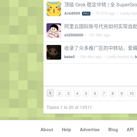
顶级 Grok 稳定中转 | 全 SuperG
Arlo9909
•
7h 57m ago
• Lastly rep
PRO
阿里云国际账号代充如何实现自
xh2006000
•
15h 38m ago
收录了众多推广区的中转站，爱
baba5
•
15h 46m ago
• Lastly replied by
b
1
2
3
4
5
6
7
8
9
10
Topics 1 to 20 of 13311
About
·
Help
·
Advertise
·
Blog
·
API