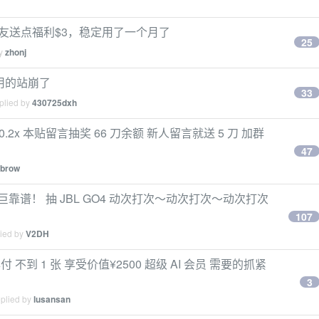
V 友送点福利$3，稳定用了一个月了
25
by
zhonj
常用的站崩了
33
plied by
430725dxh
PT 0.2x 本贴留言抽奖 66 刀余额 新人留言就送 5 刀 加群
47
brow
靠谱！ 抽 JBL GO4 动次打次～动次打次～动次打次
107
lied by
V2DH
 年付 不到 1 张 享受价值¥2500 超级 AI 会员 需要的抓紧
3
eplied by
lusansan