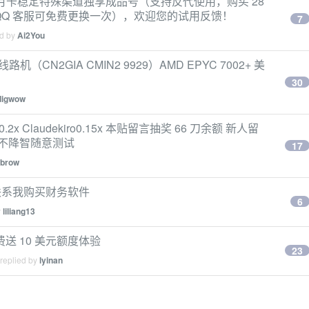
S 月卡稳定特殊渠道独享成品号（支持反代使用，购买 28
QQ 客服可免费更换一次），欢迎您的试用反馈！
7
ed by
Ai2You
机（CN2GIA CMIN2 9929）AMD EPYC 7002+ 美
30
digwow
0.2x Claudekiro0.15x 本贴留言抽奖 66 刀余额 新人留
掺水不降智随意测试
17
brow
联系我购买财务软件
6
y
liliang13
免费送 10 美元额度体验
23
 replied by
lyinan