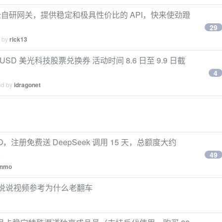
自研网关，提供稳定和极具性价比的 API，快来使劲蹬
29
d by
rick13
USD 美光科技股票兑换券 活动时间 8.6 日至 9.9 日截
4
ed by
idragonet
O，注册免费送 DeepSeek 调用 15 天，总额度大约
止
49
inmo
mpt，说说视频参考为什么老翻车