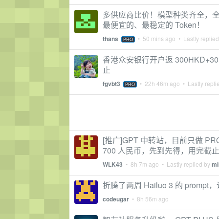
多供应商比价！模型种类齐全，全
最便宜的、最稳定的 Token！
thans
•
50 mins ago
• Lastly replie
PRO
香港众安银行开户返 300HKD+30
止
fgvbt3
•
22h 46m ago
• Lastly repli
PRO
[推广]GPT 中转站，目前只做 PR
700 人民币，先到先得，用完截
WLK43
•
8h 7m ago
• Lastly replied by
m
折腾了两周 Hailuo 3 的 pro
codeugar
•
8h 56m ago