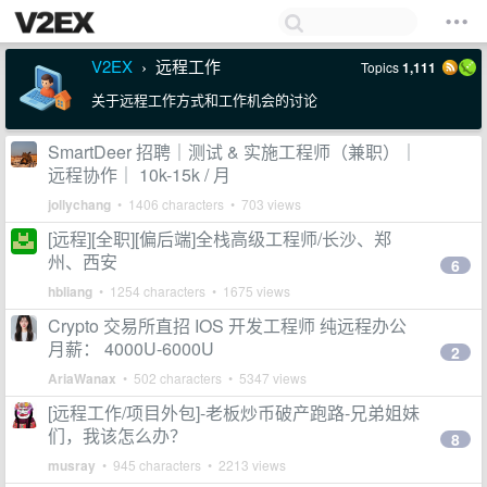
V2EX
远程工作
Topics
1,111
›
关于远程工作方式和工作机会的讨论
SmartDeer 招聘｜测试 & 实施工程师（兼职）｜
远程协作｜ 10k-15k / 月
jollychang
• 1406 characters • 703 views
[远程][全职][偏后端]全栈高级工程师/长沙、郑
州、西安
6
hbliang
• 1254 characters • 1675 views
Crypto 交易所直招 IOS 开发工程师 纯远程办公
月薪： 4000U-6000U
2
AriaWanax
• 502 characters • 5347 views
[远程工作/项目外包]-老板炒币破产跑路-兄弟姐妹
们，我该怎么办？
8
musray
• 945 characters • 2213 views