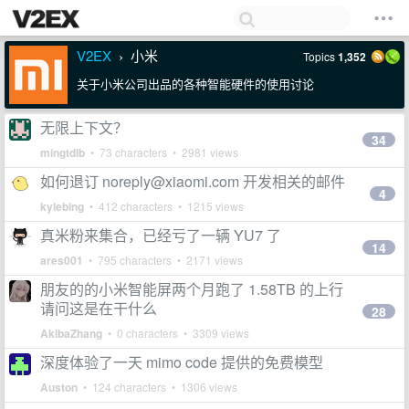
V2EX
小米
Topics
1,352
›
关于小米公司出品的各种智能硬件的使用讨论
无限上下文？
34
mingtdlb
• 73 characters • 2981 views
如何退订
noreply@xiaomi.com
开发相关的邮件
4
kylebing
• 412 characters • 1215 views
真米粉来集合，已经亏了一辆 YU7 了
14
ares001
• 795 characters • 2171 views
朋友的的小米智能屏两个月跑了 1.58TB 的上行
请问这是在干什么
28
AkibaZhang
• 0 characters • 3309 views
深度体验了一天 mimo code 提供的免费模型
Auston
• 124 characters • 1306 views