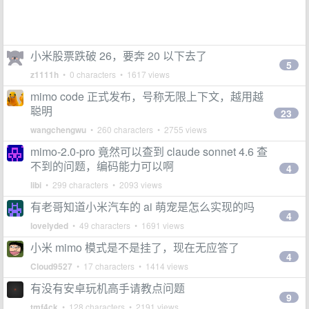
小米股票跌破 26，要奔 20 以下去了
5
z1111h
• 0 characters • 1617 views
mimo code 正式发布，号称无限上下文，越用越
聪明
23
wangchengwu
• 260 characters • 2755 views
mimo-2.0-pro 竟然可以查到 claude sonnet 4.6 查
不到的问题，编码能力可以啊
4
libi
• 299 characters • 2093 views
有老哥知道小米汽车的 ai 萌宠是怎么实现的吗
4
lovelyded
• 49 characters • 1691 views
小米 mimo 模式是不是挂了，现在无应答了
4
Cloud9527
• 17 characters • 1414 views
有没有安卓玩机高手请教点问题
9
tmf4ck
• 128 characters • 2191 views