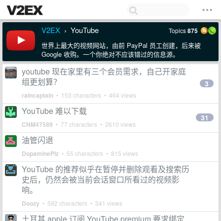
V2EX
YouTube
Topics
875
›
世界上最大的视频网站，由前 PayPal 员工创建，后来被
Google 收购。一个你绝对不应该错过的信息源。
youtube 现在家里有三个会员需求，自己开家庭
组更划算？
3
raincaptain
• 153 characters • 464 views
YouTube 难以下载
31
CNM47589
• 77 characters • 2610 views
油管闪退
DopaminePlz
• 55 characters • 815 views
YouTube 的推荐似乎在暂停并删除观看及搜索历
史后，仍然会被当前会话窗口所看过的视频影
响。
Doozy
• 592 characters • 341 views
土耳其 apple 订阅 YouTube premium 要求绑定