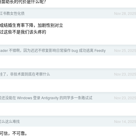
揠苗助长的代价是什么呢？
红书教女性化债
Nov 28, 202
成结婚生育率下降，加剧性别对立
过这些不是我们该头疼的
Reader 不错啊，因为迟迟不修复影响日常操作 bug 成功逃离 Feedly
Nov 25, 202
挂了，非技术面到底在考察什么
Nov 23, 202
给还没能在 Windows 登录 Antigravity 的同学多一条路试试
Nov 23, 202
怎么这么难找
Nov 14, 202
可信，不可靠。