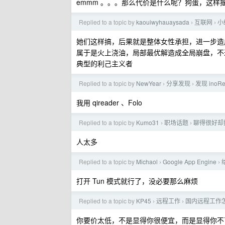
emmm 。。。那么代价是什么呢？狗蛋，这样
Replied to a topic by
kaouiwyhauaysada
互联网
小
›
›
她们这样搞，后果就是整体女性承担，进一步造
属于是火上浇油，局部最优解造成全局崩盘，不
典型的利己主义者
Replied to a topic by
NewYear
分享发现
发现 ino
›
›
我用 qireader 、Folo
Replied to a topic by
Kumo31
职场话题
聊得很好却
›
›
人太多
Replied to a topic by
Michaol
Google App Engine
›
›
打开 Tun 模式就行了，没必要那么麻烦
Replied to a topic by
KP45
远程工作
国内远程工作
›
›
你要价太低，不是显得你很便宜，而是显得你不