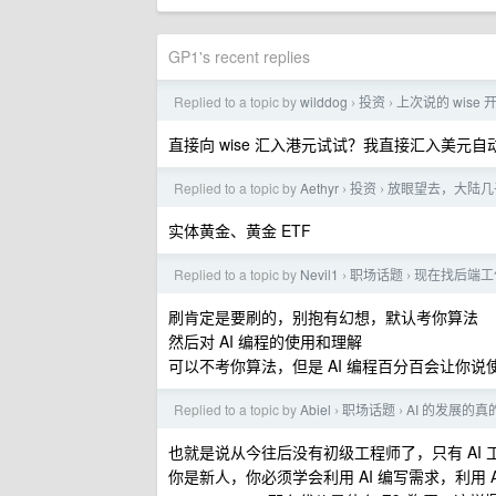
GP1's recent replies
Replied to a topic by
wilddog
投资
上次说的 wis
›
›
直接向 wise 汇入港元试试？我直接汇入美元
Replied to a topic by
Aethyr
投资
放眼望去，大陆几
›
›
实体黄金、黄金 ETF
Replied to a topic by
Nevil1
职场话题
现在找后端工
›
›
刷肯定是要刷的，别抱有幻想，默认考你算法
然后对 AI 编程的使用和理解
可以不考你算法，但是 AI 编程百分百会让你说
Replied to a topic by
Abiel
职场话题
AI 的发展的
›
›
也就是说从今往后没有初级工程师了，只有 AI 
你是新人，你必须学会利用 AI 编写需求，利用