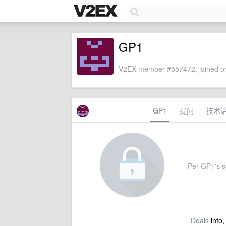
GP1
V2EX member #557472, joined on
GP1
提问
技术
Per GP1's se
Deals
info,