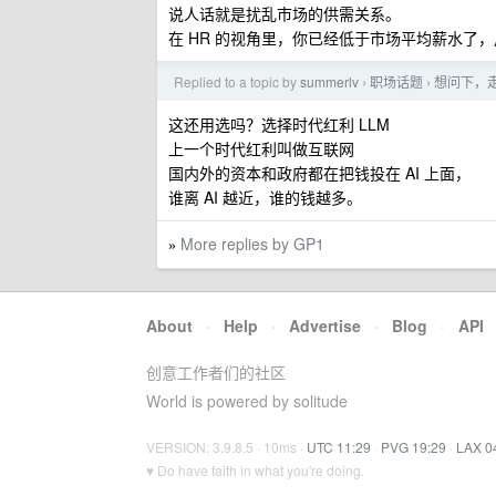
说人话就是扰乱市场的供需关系。
在 HR 的视角里，你已经低于市场平均薪水了
Replied to a topic by
summerlv
职场话题
想问下，
›
›
这还用选吗？选择时代红利 LLM
上一个时代红利叫做互联网
国内外的资本和政府都在把钱投在 AI 上面，
谁离 AI 越近，谁的钱越多。
More replies by GP1
»
About
·
Help
·
Advertise
·
Blog
·
API
创意工作者们的社区
World is powered by solitude
VERSION: 3.9.8.5 · 10ms ·
UTC 11:29
·
PVG 19:29
·
LAX 0
♥ Do have faith in what you're doing.