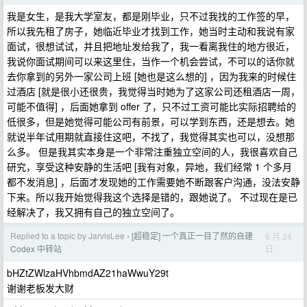
我是女生，是我大学室友，都是刚毕业，只不过我找的工作签的早，
所以我先租了房子，她临近毕业才找到工作，她当时主动和我说有家
面试，很想试试，并且把地址发给我了，我一看离我住的地方很近，
我说你面试期间可以来这里住，当作一个机会尝试，不可以的话你就
去你拿到的另外一家公司上班 [她也是这么想的] ，因为我来的时候住
过酒店 [就是很小还很贵，我觉得当时她为了这家公司还租酒店一周，
可能不值得] ，后面她拿到 offer 了，只不过工资可能比实际招聘给的
低很多，但是她觉得可能公司有前景，可以学到东西，还是想去。她
就说半年试用期就直接住这吧，不找了，我觉得其实也可以，没想那
么多。 但是我其实本身是一个非常注重独立空间的人，我很喜欢自己
研究，享受这种安静的生活吧 [我有对象，异地，我们经常 1 个多月
都不发消息] ，后面才发现她的工作需要她不断跟客户沟通，没法安静
下来。所以我开始觉得我这个选择是错的，跟她说了。 不过现在是已
经解决了，我又拥有自己的独立空间了。
Replied to a topic by JarvisLee
[超稳定] 一个真正一目了然的自建
6 月 24
›
日
Codex 中转站
bHZtZWlzaHVhbmdAZ21haWwuY29t
谢谢老板发大财