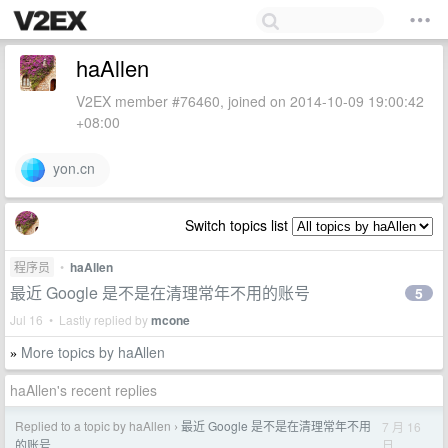
haAllen
V2EX member #76460, joined on 2014-10-09 19:00:42
+08:00
yon.cn
Switch topics list
程序员
•
haAllen
最近 Google 是不是在清理常年不用的账号
5
Jul 16 • Lastly replied by
mcone
More topics by haAllen
»
haAllen's recent replies
Replied to a topic by haAllen
最近 Google 是不是在清理常年不用
7 月 16
›
日
的账号