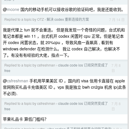
@
mcone
国内的移动手机可以接收谷歌的验证码吧，我是还能收到。
Replied to a topic by OTZ
解决 codex 重新连接的方案
7 月 14 日
›
我是代理上 tun 就不会重连。 但是我发现一个奇怪的问题，台式机和
笔记本都是 win 11 ，台式机开 codex 闲置时 cpu 正常。但是笔记本
开 codex 闲置状态，就 20%cpu ，导致风扇一直飙高 , 看到有
windows defender 在检测什么。 我让 codex 自己解决，也解决不
了。有没有有经验的大佬，指点一下。
Replied to a topic by csfreshman
claude code ios 订阅突然变成了
7 月 8
›
日
free
@
csfreshman
手机用苹果美区 ID ，国内的 visa 信用卡直接在 apple
官网购买礼品卡充值美区 ID 。vps 我是独立 bwh cn2gia 机房 ip(此条
不必须).
Replied to a topic by csfreshman
claude code ios 订阅突然变成了
7 月 8
›
日
free
苹果礼品卡 算低门槛吗？
Replied to a topic by yyttrr
vibe coding 多了和技术同事之间的工作沟