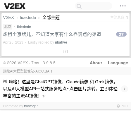
V2EX
lidedede
全部主题
主题总数
1
›
›
北京
•
lidedede
想租个京牌儿，不知道大家有什么靠谱点的渠道
27
Apr 25, 2023 • Lastly replied by
nbafive
1/1
© 2026 V2EX · 7ms · 3.9.8.5
About
·
Language
顶级AI大模型镜像站-AIGC.BAR
👋 嗨咯！这里是ChatGPT镜像、Claude镜像 和 Grok镜像，
›
以及AI大模型API一站式服务站点~点击图片跳转，立即体验
丰富的主流AI镜像！✨
Promoted by
frostpg11
PRO