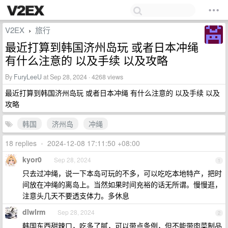
V2EX
旅行
›
最近打算到韩国济州岛玩 或者日本冲绳
有什么注意的 以及手续 以及攻略
By
FuryLeeU
at Sep 28, 2024 · 4268 views
最近打算到韩国济州岛玩 或者日本冲绳 有什么注意的 以及手续 以及
攻略
韩国
济州岛
冲绳
18 replies
•
2024-12-08 17:11:50 +08:00
kyor0
Sep 28, 2024
1
只去过冲绳，说一下本岛可玩的不多，可以吃吃本地特产，把时
间放在冲绳的离岛上。当然如果时间充裕的话无所谓。慢慢逛，
注意头几天不要透支体力。多休息
dlwlrm
Sep 28, 2024
2
韩国东西甜辣口，吃多了腻，可以带点条例，但不能带肉菜制品