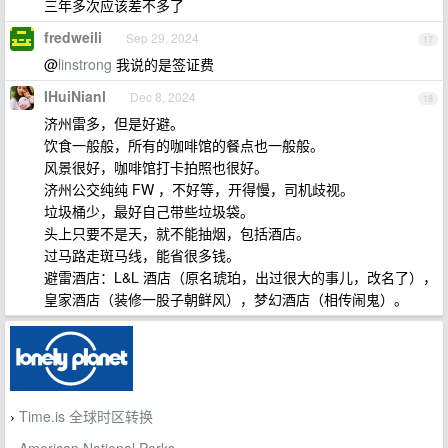
三年多次应该差不多了
fredweili
Sep 29, 2024
17
@
linstrong
我说的是签证费
IHuiNianl
Dec 8, 2024
18
济州雷多，但是好避。
饮食一般般，所有的咖啡馆的餐点也一般般。
风景很好，咖啡馆打卡拍照也很好。
济州公交纯纯 FW ，不好等，开得慢，司机歧视。
垃圾桶少，最好自己带些垃圾袋。
头上只要不是天，就不能抽烟，包括酒店。
过马路走斑马线，能省很多钱。
避雷酒店：L&L 酒店（原名琥珀，出过很大的事儿，改名了），
皇家酒店（装修一股子朝鲜风），梦幻酒店（相传闹鬼）。
Time.is 全球时区转换
›