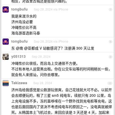
相反，对首里古城还是挺感兴趣的。
tongbufu
Sep 28, 2024 via iPhone
7
我是来泼冷水的
济州岛没必要
冲绳性价比不高
海岛游首选新马泰
tongbufu
Sep 28, 2024 via iPhone
8
东 @南 @亚都成 V 站敏感词了？注册满 300 天让发
y051313
Sep 28, 2024
9
冲绳性价比很低，而且岛上交通很不方便。
不过有本地人运营黑出租。你在公交车站等的时间稍稍长一些，
就会有人来搭讪，问你去哪里。
Takizawa
Sep 28, 2024
10
济州岛给我感觉是公款游玩很爽，自己花钱就大可不必。以前开
会去顺便玩的，租了三星 sm5 纯电车，续航只有 200 公里，岛
上充电设施不多，冻的直哆嗦在一个野外找到充电桩等充电，这
也是后面回国内了坚决不考虑纯电车的原因之一，没电真就被焊
死。从韩国本土飞机过去，来回应该是 3 天还是 4 天，加起来