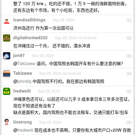
整了 120 万 krw 。吃的还不错，1 万 5 一碗的海鲜面特别香，
还有东边有个市场，有个小吃街，东西也还好。
icandoallthings
Sep 28, 2024
11
济州岛还行 作为第一次出国可以
digitalnomad222
Sep 28, 2024 via Android
12
在冲绳住过一个月， 还不错的，潜水冲浪
jon97
Sep 28, 2024
13
@
Takizawa
请问，中国驾照去韩国开车有什么要注意的嘛？
Takizawa
Sep 28, 2024 via Android
14
@
john6lq
中国驾照不行的。我在那边有韩国驾照
fredweili
Sep 29, 2024
15
冲绳景色还可以，以前还可以几乎 0 成本拿日本三年多次签证，
现在不知道还有没有了
缺点是面积大，国内驾照也不能合法租车，交通只能打车/包车
linstrong
Sep 29, 2024
16
@
fredweili
现在成本也不高啊，只要你有大城市户口+20W 存款