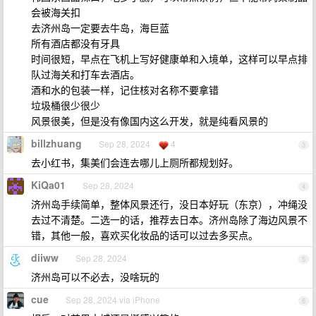
会被海关扣
去济州岛一定要去牛岛，海巨蓝
所有酒店都没有牙具
时间很短，早点在飞机上写好健康单和入境单，这样可以早点排
队过海关和打车去酒店。
酒和水的包装一样，记住核对名称不要拿错
垃圾桶很少很少
风景很美，但是没有像国内这么开发，就是纯看风景的
billzhuang
Sep 28, 2024
4
3
去小红书，集美们会连去哪儿上厕所都规划好。
KiQa01
Sep 28, 2024
4
济州岛手续简单，整体风景还行，没日本好玩（东京），冲绳没
去过不清楚。二选一的话，推荐去日本。济州岛除了海边风景不
错，其他一般，喜欢买化妆品的话可以过去多买点。
diiww
Sep 28, 2024
5
济州岛可以不必去，没啥玩的
cue
Sep 28, 2024 via iPhone
6