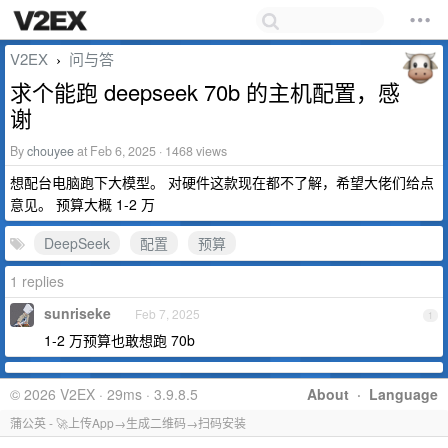
V2EX
问与答
›
求个能跑 deepseek 70b 的主机配置，感
谢
By
chouyee
at Feb 6, 2025 · 1468 views
想配台电脑跑下大模型。 对硬件这款现在都不了解，希望大佬们给点
意见。 预算大概 1-2 万
DeepSeek
配置
预算
1 replies
sunriseke
Feb 7, 2025
1
1-2 万预算也敢想跑 70b
© 2026 V2EX · 29ms · 3.9.8.5
About
·
Language
蒲公英 - 🚀上传App→生成二维码→扫码安装