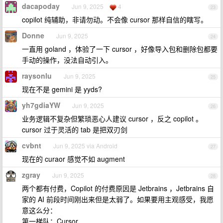
dacapoday
Jun 9, 2025
4
23
copilot 纯辅助，非请勿动。不会像 cursor 那样自信的瞎写。
Donne
Jun 9, 2025
24
一直用 goland ，体验了一下 cursor ，好像导入包和删除包都要
手动的操作，没法自动引入。
raysonlu
Jun 9, 2025
25
现在不是 gemini 是 yyds?
yh7gdiaYW
Jun 9, 2025
26
业务逻辑不复杂但繁琐恶心人建议 cursor ，反之 copilot 。
cursor 过于灵活的 tab 是把双刃剑
cvbnt
Jun 9, 2025 via Android
27
现在的 curaor 感觉不如 augment
zgray
Jun 9, 2025
28
两个都有付费，Copilot 的付费原因是 Jetbrains ，Jetbrains 自
家的 AI 前段时间刚出来但是太弱了。如果要用主观感受，我愿
意这么分：
第一梯队：Cursor