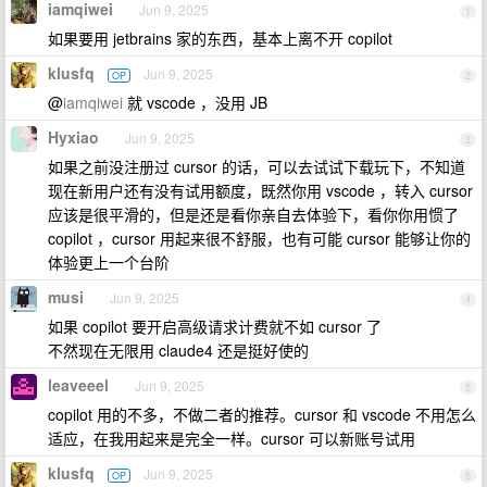
iamqiwei
Jun 9, 2025
1
如果要用 jetbrains 家的东西，基本上离不开 copilot
klusfq
Jun 9, 2025
OP
2
@
iamqiwei
就 vscode ，没用 JB
Hyxiao
Jun 9, 2025
3
如果之前没注册过 cursor 的话，可以去试试下载玩下，不知道
现在新用户还有没有试用额度，既然你用 vscode ，转入 cursor
应该是很平滑的，但是还是看你亲自去体验下，看你你用惯了
copilot ，cursor 用起来很不舒服，也有可能 cursor 能够让你的
体验更上一个台阶
musi
Jun 9, 2025
4
如果 copilot 要开启高级请求计费就不如 cursor 了
不然现在无限用 claude4 还是挺好使的
leaveeel
Jun 9, 2025
5
copilot 用的不多，不做二者的推荐。cursor 和 vscode 不用怎么
适应，在我用起来是完全一样。cursor 可以新账号试用
klusfq
Jun 9, 2025
OP
6