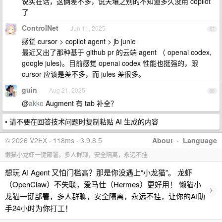
说实在话，这俩差不多，说天壤之别的不知道多久没用 copilot
了
ControlNet
Jun 11, 2025
67
感觉 cursor > copilot agent > jb junie
最近又出了那种基于 github pr 的云端 agent （ openai codex,
google jules)。目前感觉 openai codex 性能也挺强的，跟
cursor 应该是差不多，而 jules 差很多。
guin
Aug 21, 2025
68
@
akko
Augment 有 tab 补全？
• 请不要在回答技术问题时复制粘贴 AI 生成的内容
© 2026 V2EX · 118ms · 3.9.8.5
About
·
Language
懒猫小龙虾一键部署，多人群聊，安全隔离，永远不挂
想玩 AI Agent 又怕门槛高？那是你没遇上“小龙猫”。 龙虾
（OpenClaw）不失联，爱马仕（Hermes）更好用！ 懒猫小
›
龙猫一键部署，多人群聊，安全隔离，永远不挂，让你的AI助
手24小时为你打工！