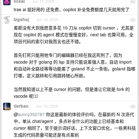
liceal
Jun 10, 2025
56
trae ai 挺好用的 还免费，copilot 补全免费额度几天就用完了
lzgshsj
Jun 10, 2025
57
差距没有大到我愿意多花 10 刀从 copilot 切到 cursor ，尤其是
现在 copilot 的 agent 模式在慢慢变好，next tab 也算可用，全
项目代码的索引对我而言也还不错。
首先钉死只能用他专门的编辑器已经在我这死刑了，因为
vscode 对于 golang 的 lsp 支持只能说差强人意，自动 import
和自动补全路径等等功能差了 goland 不止一条街。goland 指哪
打哪，定义跳转和引用跳转随心所欲。
当然我知道以上不是 cursor 的问题，但是谁让它就是 fork 的
vscode 呢🤷‍♀️
tlerbao
Jun 10, 2025
58
@
sunny352787
你这是最新的体验评价吗，在最新的 N 次迭代
中，单从 chat/agent ，多点补全什么的功能上已经基本和
cursor 相同了，至于提示词好话，上下文窗口优化，一些黑科技
生成的代码质量可能还是有点差别