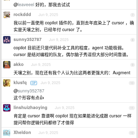
@
leaveeel
好的，那我去试试
rockddd
Jun 9, 2025
7
我以前一直使用 copilot 插件的，直到去年底染上了 cursor ，确
实是天壤之别，已经年付 cursor 了。
sunny352787
Jun 9, 2025
8
copilot 目前还只是代码补全工具的程度，agent 功能极弱。
cursor 是结对编程的队友，偶尔脑子秀逗但大部分时间靠谱。
akko
Jun 9, 2025
9
天壤之别，现在还有我个人认为比这两者更强大的：Augment
klusfq
Jun 9, 2025
OP
10
@
sunny352787
这个形容有点👍
linshuizhaoying
Jun 9, 2025
11
肯定是 cursor 靠谱啊 copilot 现在如果能进化成跟 cursor 一样
提问帮你逻辑代码都修了才值得
Xheldon
Jun 9, 2025
12