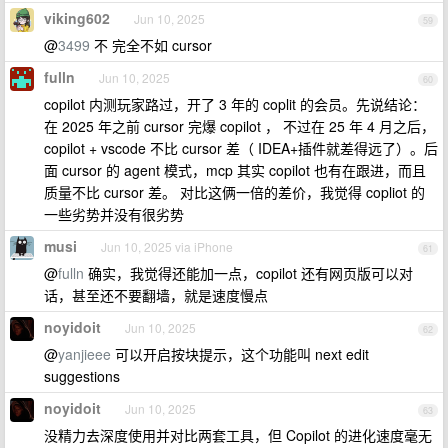
viking602
Jun 10, 2025
59
@
3499
不 完全不如 cursor
fulln
Jun 10, 2025
60
copilot 内测玩家路过，开了 3 年的 coplit 的会员。先说结论：
在 2025 年之前 cursor 完爆 copilot ， 不过在 25 年 4 月之后，
copilot + vscode 不比 cursor 差（ IDEA+插件就差得远了）。后
面 cursor 的 agent 模式，mcp 其实 copilot 也有在跟进，而且
质量不比 cursor 差。 对比这俩一倍的差价，我觉得 copliot 的
一些劣势并没有很劣势
musi
Jun 10, 2025 via iPhone
61
@
fulln
确实，我觉得还能加一点，copilot 还有网页版可以对
话，甚至还不要翻墙，就是速度慢点
noyidoit
Jun 10, 2025
62
@
yanjieee
可以开启按块提示，这个功能叫 next edit
suggestions
noyidoit
Jun 10, 2025
63
没精力去深度使用并对比两套工具，但 Copilot 的进化速度毫无