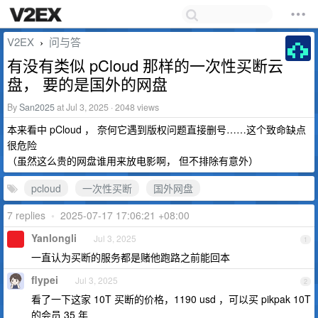
V2EX
问与答
›
有没有类似 pCloud 那样的一次性买断云
盘， 要的是国外的网盘
By
San2025
at Jul 3, 2025 · 2048 views
本来看中 pCloud ， 奈何它遇到版权问题直接删号……这个致命缺点
很危险
（虽然这么贵的网盘谁用来放电影啊， 但不排除有意外）
pcloud
一次性买断
国外网盘
7 replies
•
2025-07-17 17:06:21 +08:00
Yanlongli
Jul 3, 2025
1
一直认为买断的服务都是赌他跑路之前能回本
flypei
Jul 3, 2025
2
看了一下这家 10T 买断的价格，1190 usd ，可以买 pikpak 10T
的会员 35 年