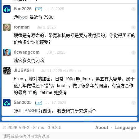
San2025
Jul 3, 2025
OP
3
@
flypei
最近价 799u
ronman
Jul 3, 2025
4
硬盘是有寿命的，带宽和机房都是要持续付费的，你觉得买断的
价格多少你能接受？
ricwangcom
Jul 4, 2025
5
赌它多久倒闭咯
JIUBASHI
Jul 11, 2025 via iPhone
6
Filen ，端对端加密，日常 100g lifetime ，黑五有大容量，属于
这几年做得还不错的。koofr ，做了很多年的网盘，有官方合作
的最高 1t 的 lifetime 兑换码
San2025
Jul 17, 2025
OP
7
@
JIUBASHI
好谢谢， 我去研究研究这两个
© 2026 V2EX · 81ms · 3.9.8.5
About
·
Language
课程减减-极客时间优惠返现