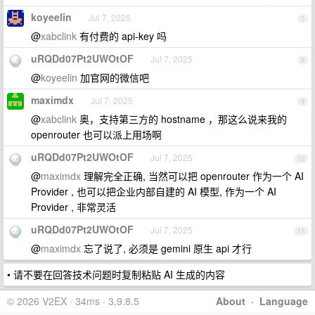
koyeelin
Jul 7, 2025
7
@
xabclink
有付费的 api-key 吗
uRQDd07Pt2UWOtOF
Jul 7, 2025
8
@
koyeelin
加官网的微信吧
maximdx
Jul 7, 2025
9
@
xabclink
奥，支持第三方的 hostname ，那这么说来我的
openrouter 也可以派上用场啊
uRQDd07Pt2UWOtOF
Jul 7, 2025
10
@
maximdx
理解完全正确, 当然可以把 openrouter 作为一个 AI
Provider , 也可以把企业内部自建的 AI 模型, 作为一个 AI
Provider , 非常灵活
uRQDd07Pt2UWOtOF
Jul 7, 2025
11
@
maximdx
忘了说了, 必须是 gemini 原生 api 才行
• 请不要在回答技术问题时复制粘贴 AI 生成的内容
© 2026 V2EX · 34ms · 3.9.8.5
About
·
Language