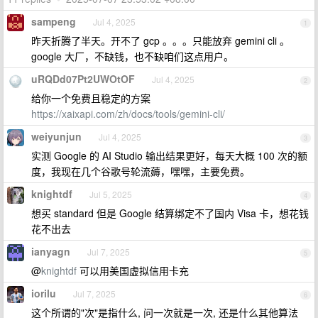
sampeng
Jul 4, 2025
1
昨天折腾了半天。开不了 gcp 。。。只能放弃 gemini cli 。
google 大厂，不缺钱，也不缺咱们这点用户。
uRQDd07Pt2UWOtOF
Jul 4, 2025
2
给你一个免费且稳定的方案
https://xaixapi.com/zh/docs/tools/gemini-cli/
weiyunjun
Jul 4, 2025
3
实测 Google 的 AI Studio 输出结果更好，每天大概 100 次的额
度，我现在几个谷歌号轮流薅，嘿嘿，主要免费。
knightdf
Jul 5, 2025
4
想买 standard 但是 Google 结算绑定不了国内 Visa 卡，想花钱
花不出去
ianyagn
Jul 7, 2025
5
@
knightdf
可以用美国虚拟信用卡充
iorilu
Jul 7, 2025
6
这个所谓的"次"是指什么, 问一次就是一次, 还是什么其他算法