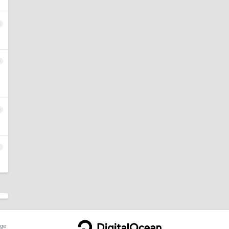
8
9
0
1
ge