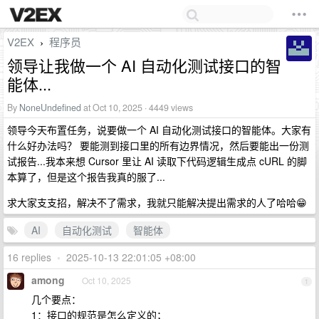
V2EX
程序员
›
领导让我做一个 AI 自动化测试接口的智
能体...
By
NoneUndefined
at Oct 10, 2025 · 4449 views
领导今天布置任务，说要做一个 AI 自动化测试接口的智能体。大家有
什么好办法吗？ 要能测到接口里的所有边界情况，然后要能出一份测
试报告...我本来想 Cursor 里让 AI 读取下代码逻辑生成点 cURL 的脚
本算了，但是这个报告我真的服了...
求大家支支招，解决不了需求，我就只能解决提出需求的人了哈哈😁
AI
自动化测试
智能体
16 replies
•
2025-10-13 22:01:05 +08:00
among
Oct 10, 2025
1
几个要点：
1：接口的规范是怎么定义的；