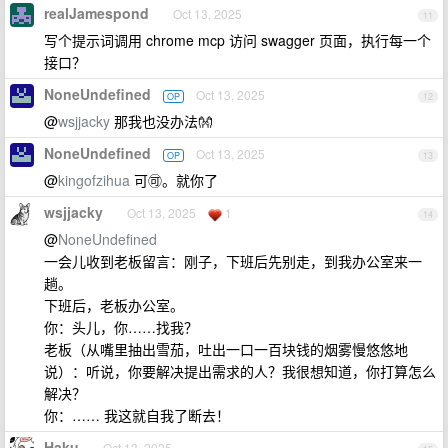
realJamespond
Oct 13, 2025
11
写个提示词调用 chrome mcp 访问 swagger 页面，执行每一个
接口？
NoneUndefined
Oct 13, 2025
OP
12
@
wsjjacky
那我也没办法👐
NoneUndefined
Oct 13, 2025
OP
13
@
kingofzihua
可🉑。就你了
wsjjacky
Oct 13, 2025
1
14
@
NoneUndefined
一会儿收到老板留言：刚子，下班后先别走，到我办公室来一
趟。
下班后，老板办公室。
你：头儿，你……找我？
老板（从嘴里抽出雪茄，吐出一口一百块钱的烟雾慢悠悠地
说）：听说，你要解决提出需求的人？我很想知道，你打算怎么
解决？
你：…… 我这就自我了断去！
Haku
Oct 13, 2025