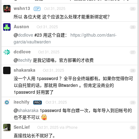
wshn13
Oct 31, 2025
OP
25
所以 各位大佬 这个应该怎么处理才能重新绑定呢？
Auston
Oct 31, 2025
26
@
dcdlove
#23 用这个自建：
https://github.com/dani-
garcia/vaultwarden
dcdlove
Oct 31, 2025
27
@
itechify
是我记错咯，官方部署的才收费
shakaraka
Oct 31, 2025
28
没一个人用 1password ？全平台全终端都有。如果你觉得你可
以自托管的话，那就用 Bitwarden 。但肯定没商业的
1password 好用罢了
itechify
Oct 31, 2025
PRO
29
@
shakaraka
1password 每年白嫖一次，每年导入到旧帐号的
也不是不可以
SenLief
Oct 31, 2025 via iPhone
30
直接找站长不就好了。