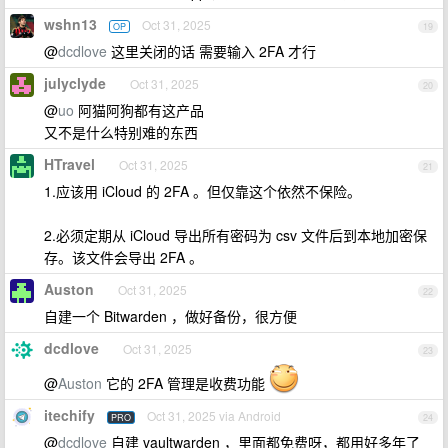
wshn13
Oct 31, 2025
OP
19
@
dcdlove
这里关闭的话 需要输入 2FA 才行
julyclyde
Oct 31, 2025
20
@
uo
阿猫阿狗都有这产品
又不是什么特别难的东西
HTravel
Oct 31, 2025
21
1.应该用 iCloud 的 2FA 。但仅靠这个依然不保险。
2.必须定期从 iCloud 导出所有密码为 csv 文件后到本地加密保
存。该文件会导出 2FA 。
Auston
Oct 31, 2025
22
自建一个 Bitwarden ，做好备份，很方便
dcdlove
Oct 31, 2025
23
@
Auston
它的 2FA 管理是收费功能
itechify
Oct 31, 2025 via Android
PRO
24
@
dcdlove
自建 vaultwarden ，里面都免费呀，都用好多年了