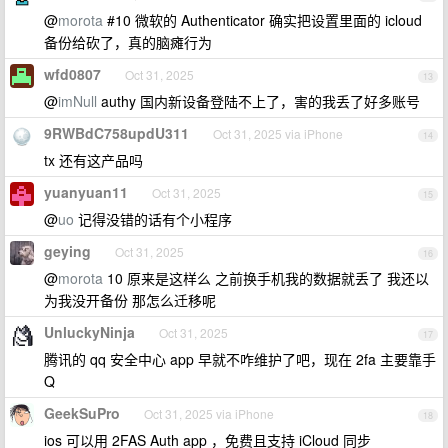
@
morota
#10 微软的 Authenticator 确实把设置里面的 icloud
备份给砍了，真的脑瘫行为
wfd0807
Oct 31, 2025
13
@
imNull
authy 国内新设备登陆不上了，害的我丢了好多账号
9RWBdC758updU311
Oct 31, 2025 via iPhone
14
tx 还有这产品吗
yuanyuan11
Oct 31, 2025
15
@
uo
记得没错的话有个小程序
geying
Oct 31, 2025
16
@
morota
10 原来是这样么 之前换手机我的数据就丢了 我还以
为我没开备份 那怎么迁移呢
UnluckyNinja
Oct 31, 2025
17
腾讯的 qq 安全中心 app 早就不咋维护了吧，现在 2fa 主要靠手
Q
GeekSuPro
Oct 31, 2025 via iPhone
18
ios 可以用 2FAS Auth app ，免费且支持 iCloud 同步