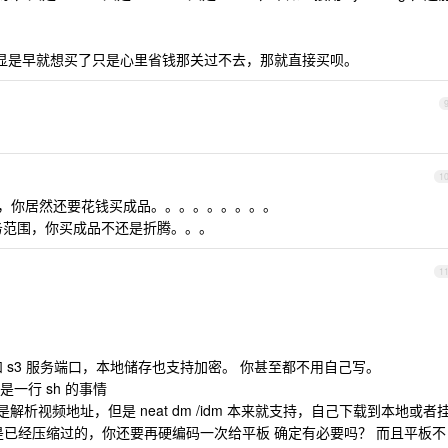
，明显是早就想买了只是心里省钱那关过不去，那就直接买呗。
1
便写，你居然还要花钱买成品。。。。。。。。。
ne 的业务范围，你买成品不还是折腾。。。
1
ebdav 和 s3 服务端口，本地储存也支持加密。 你甚至都不用自己写。
这不就是一行 sh 的事情
是解析视频地址，但是 neat dm /idm 本来就支持，自己下载到本地或者
是已经压缩过的，你还要再硬编码一次给平板 确定有必要吗？ 而且平板不