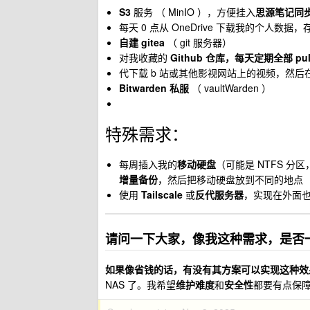
S3
服务 （ MinIO ），方便挂入
思源笔记同
每天 0 点从 OneDrive 下载我的个人数据，存
自建 gitea
（ git 服务器）
对我收藏的
Github 仓库，每天定期全部 pul
代下载 b 站或其他影视网站上的视频，然
Bitwarden 私服
（ vaultWarden ）
特殊需求：
每周插入我的
移动硬盘
（可能是 NTFS 分区
增量备份
，然后把移动硬盘放到不同的地点
使用
Tailscale
或
反代服务器
，实现在外面也
请问一下大家，像我这种需求，是否一
如果像省钱的话，有没有其方案可以实现这种效果
NAS 了。我希望
维护难度
和
安全性
都要有点保