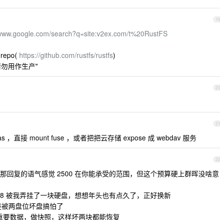
1
/www.google.com/search?q=site:v2ex.com/t%20RustFS
repo(
https://github.com/rustfs/rustfs
)
请勿用作生产"
2
2
直接 mount fuse ，或者把把云存储 expose 成 webdav 服务
2
回复的语气感觉 2500 在你能承受的范围，但这个预算硬上群晖没啥意
S218 被我弄挂了一块硬盘，想想年头也有点久了，正好换新
就是被两盘位坏盘搞怕了
1 ，放重要数据，做快照，这样坏两块都能恢复