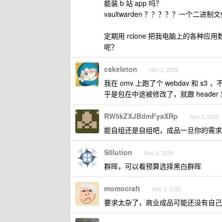
能装 b 站 app 吗？
vaultwarden ？？？？？一个二进
定期用 rclone 把我电脑上的各种应用
呢？
cskeleton
Nov 2, 2025
我在 omv 上跑了个 webdav 和 s3 
乎是包在中途被修改了，就跟 header
RW5kZXJBdmFyaXRp
Nov 3, 2025
能自组还是自组吧，成品一旦你的需求
S0lution
Nov 3, 2025
群晖，可以看预算选择黑白群晖
momocraft
Nov 3, 2025
要求太杂了，商业成品可能还没有自己