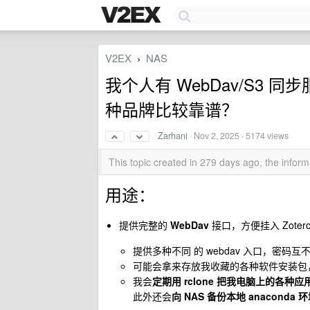
V2EX
NAS
›
我个人有 WebDav/S3 
种品牌比较靠谱？
Zarhani
·
Nov 2, 2025
· 5174 views
This topic created in 279 days ago, the info
用途：
提供完整的
WebDav
接口，方便挂入 Zoter
提供多种不同 的 webdav 入口，密码互
可能会拿来存放我收藏的各种软件安装包
我会
定期用 rclone 把我电脑上的各种应用
此外还会
向 NAS 备份本地 anaconda 