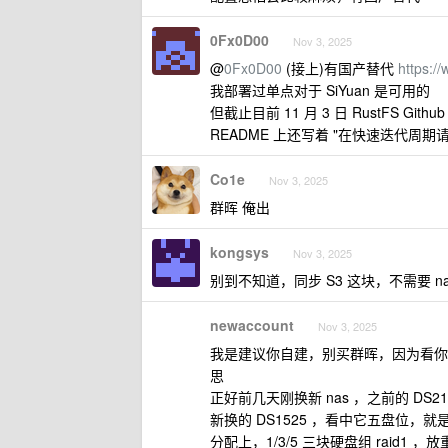
0Fx0D00
Nov 3, 2025
@
0Fx0D00
(接上)有国产替代
https:/
我部署过单点对于 SiYuan 是可用的
但截止目前 11 月 3 日 RustFS Github 
README 上还写着 "在快速迭代周期
Co1e
Nov 3, 2025
群晖 俺出
kongsys
Nov 3, 2025
别到不知道，同步 S3 这块，不需要 nas ，
newaccount
Nov 3, 2025
我是建议你自建，别买群晖，因为看你那
思
正好前几天刚换新 nas ，之前的 D
新换的 DS1525 ，看中它五盘位，
分配上，1/3/5 三块硬盘组 raid