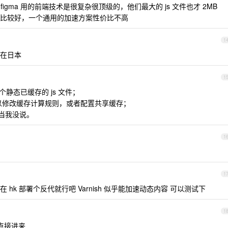
figma 用的前端技术是很复杂很顶级的，他们最大的 js 文件也才 2MB
比较好，一个通用的加速方案性价比不高
1
在日本
1
一个静态已缓存的 js 文件；
可以修改缓存计算规则，或者配置共享缓存；
，就当我没说。
1
1
 在 hk 部署个反代就行吧 Varnish 似乎能加速动态内容 可以测试下
1
缘节点接进来