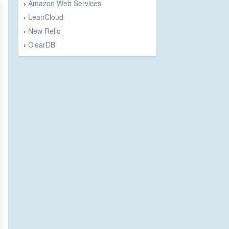
Amazon Web Services
›
LeanCloud
›
New Relic
›
ClearDB
›