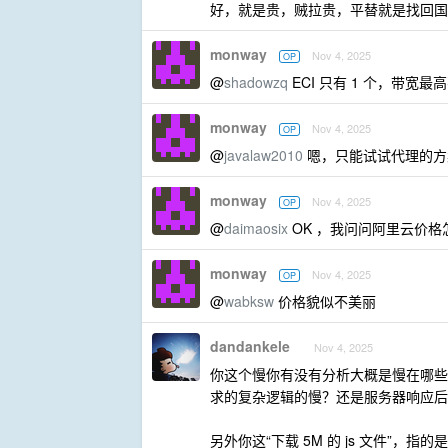
好，就是贵，贼拉贵，平替就是找回国
monway
Nov 4, 2025
OP
@
shadowzq
ECI 只有 1 个，带宽最高
monway
Nov 4, 2025
OP
@
javalaw2010
嗯，只能试试代理的方
monway
Nov 4, 2025
OP
@
daimaosix
OK ，我问问阿里云价格
monway
Nov 4, 2025
OP
@
wabksw
价格貌似不美丽
dandankele
Nov 4, 2025
你这个慢你有没有分析大概是慢在哪些
求的复杂逻辑的慢？还是服务器响应后
另外你这“下载 5M 的 js 文件”，