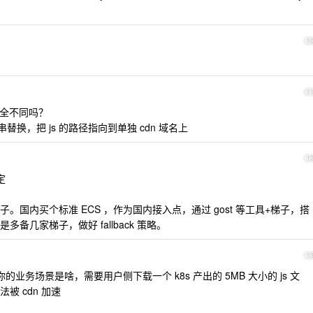
1
1
都完全不同吗？
 做字符串替换，把 js 的路径指向到单独 cdn 域名上
1
定
国内买个标准 ECS ，作为国内接入点，通过 gost 等工具+梯子，搭
几家梯子，做好 fallback 策略。
1
，你的业务场景是啥，需要用户侧下载一个 k8s 产出的 5MB 大小的 js 文
 cdn 加速