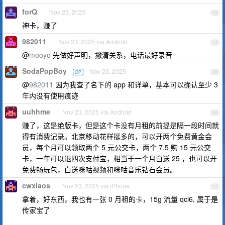
forQ
Nov 23, 2025
13
神卡，赚了
982011
Nov 23, 2025 via Android
14
@
mooyo
先做好声明，撇清关系，电话最好录音
SodaPopBoy
Nov 23, 2025
OP
15
@
982011
因为我查了名下的 app 和详单，基本可以确认至少 3
年内没有使用痕迹
uuhhme
Nov 23, 2025 via Android
16
赚了，这是绝版卡，但是这个卡没有月租的前提是隔一段时间就
得有消费记录。北京移动花样挺多的，可以开两个免费黄金会
员，每个月可以领取两个 5 元公交卡，两个 7.5 购 15 元公交
卡，一年可以退四次支付宝，相当于一个月白送 25 ，也可以开
免费畅玩包，白送咪咕视频和咪咕音乐钻石会员。
cwxiaos
Nov 23, 2025 via iPhone
17
拿着，好东西，我也有一张 0 月租的卡，15g 流量 qci6, 属于是
传家宝了