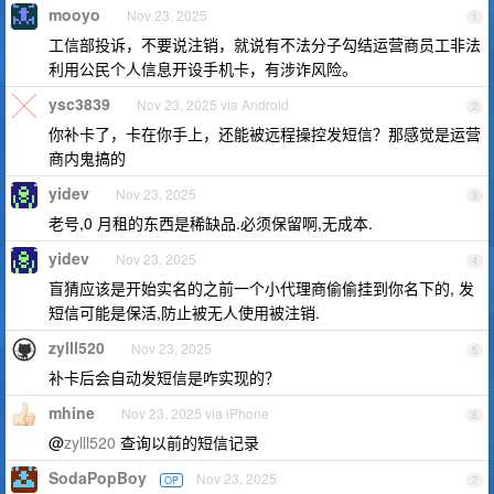
mooyo
Nov 23, 2025
1
工信部投诉，不要说注销，就说有不法分子勾结运营商员工非法
利用公民个人信息开设手机卡，有涉诈风险。
ysc3839
Nov 23, 2025 via Android
2
你补卡了，卡在你手上，还能被远程操控发短信？那感觉是运营
商内鬼搞的
yidev
Nov 23, 2025
3
老号,0 月租的东西是稀缺品.必须保留啊,无成本.
yidev
Nov 23, 2025
4
盲猜应该是开始实名的之前一个小代理商偷偷挂到你名下的, 发
短信可能是保活,防止被无人使用被注销.
zylll520
Nov 23, 2025
5
补卡后会自动发短信是咋实现的？
mhine
Nov 23, 2025 via iPhone
6
@
zylll520
查询以前的短信记录
SodaPopBoy
Nov 23, 2025
OP
7