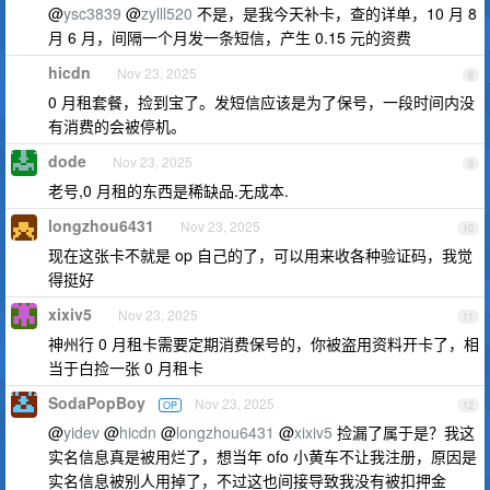
@
ysc3839
@
zylll520
不是，是我今天补卡，查的详单，10 月 8
月 6 月，间隔一个月发一条短信，产生 0.15 元的资费
hicdn
Nov 23, 2025
8
0 月租套餐，捡到宝了。发短信应该是为了保号，一段时间内没
有消费的会被停机。
dode
Nov 23, 2025
9
老号,0 月租的东西是稀缺品.无成本.
longzhou6431
Nov 23, 2025
10
现在这张卡不就是 op 自己的了，可以用来收各种验证码，我觉
得挺好
xixiv5
Nov 23, 2025
11
神州行 0 月租卡需要定期消费保号的，你被盗用资料开卡了，相
当于白捡一张 0 月租卡
SodaPopBoy
Nov 23, 2025
OP
12
@
yidev
@
hicdn
@
longzhou6431
@
xixiv5
捡漏了属于是？我这
实名信息真是被用烂了，想当年 ofo 小黄车不让我注册，原因是
实名信息被别人用掉了，不过这也间接导致我没有被扣押金