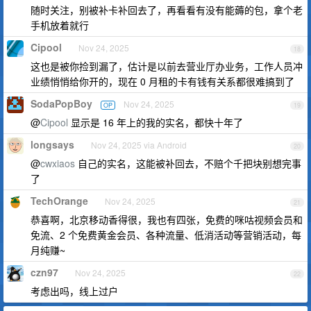
随时关注，别被补卡补回去了，再看看有没有能薅的包，拿个老
手机放着就行
Cipool
Nov 24, 2025
18
这也是被你捡到漏了，估计是以前去营业厅办业务，工作人员冲
业绩悄悄给你开的，现在 0 月租的卡有钱有关系都很难搞到了
SodaPopBoy
Nov 24, 2025
OP
19
@
Cipool
显示是 16 年上的我的实名，都快十年了
longsays
Nov 24, 2025 via Android
20
@
cwxiaos
自己的实名，这能被补回去，不赔个千把块别想完事
了
TechOrange
Nov 24, 2025
21
恭喜啊，北京移动香得很，我也有四张，免费的咪咕视频会员和
免流、2 个免费黄金会员、各种流量、低消活动等营销活动，每
月纯赚~
czn97
Nov 24, 2025
22
考虑出吗，线上过户