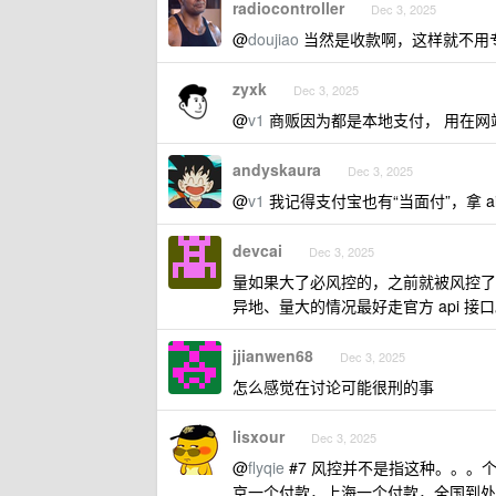
radiocontroller
Dec 3, 2025
@
doujiao
当然是收款啊，这样就不用
zyxk
Dec 3, 2025
@
v1
商贩因为都是本地支付， 用在网
andyskaura
Dec 3, 2025
@
v1
我记得支付宝也有“当面付”，拿 
devcai
Dec 3, 2025
量如果大了必风控的，之前就被风控了
异地、量大的情况最好走官方 api 接
jjianwen68
Dec 3, 2025
怎么感觉在讨论可能很刑的事
lisxour
Dec 3, 2025
@
flyqie
#7 风控并不是指这种。。。
京一个付款，上海一个付款，全国到处