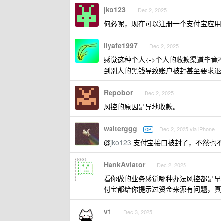
jko123
Dec 2, 2025
何必呢，现在可以注册一个支付宝应用
liyafe1997
Dec 2, 2025
感觉这种个人<->个人的收款渠道毕
到别人的黑钱导致账户被封甚至要求退
Repobor
Dec 2, 2025
风控的原因是异地收款。
walterggg
Dec 2, 2025 via iPhone
OP
@
jko123
支付宝接口被封了，不然也
HankAviator
Dec 2, 2025
看你做的业务感觉哪种办法风控都是早
付宝都给你提示过资金来源有问题，真
v1
Dec 3, 2025