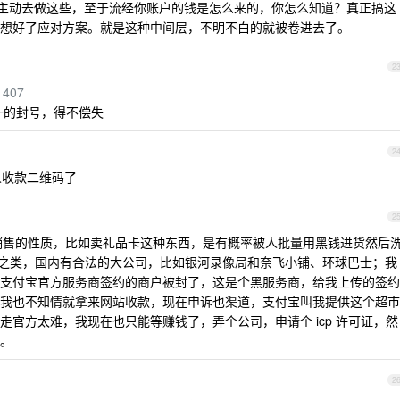
不主动去做这些，至于流经你账户的钱是怎么来的，你怎么知道？真正搞这
想好了应对方案。就是这种中间层，不明不白的就被卷进去了。
2
1407
一的封号，得不偿失
2
人收款二维码了
2
销售的性质，比如卖礼品卡这种东西，是有概率被人批量用黑钱进货然后
拼车之类，国内有合法的大公司，比如银河录像局和奈飞小铺、环球巴士；我
支付宝官方服务商签约的商户被封了，这是个黑服务商，给我上传的签约
我也不知情就拿来网站收款，现在申诉也渠道，支付宝叫我提供这个超市
官方太难，我现在也只能等赚钱了，弄个公司，申请个 icp 许可证，然
。
2