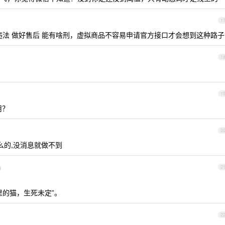
1
违法 做好售后 能有啥刑，虚拟商品不容易申请官方接口才会想到这种路子
1
1
用？
2
么的,没消息就做不到
d
2
里的猫，生死未定”。
2