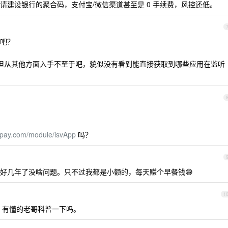
请建设银行的聚合码，支付宝/微信渠道甚至是 0 手续费，风控还低。
吧？
有可能，但从其他方面入手不至于吧，貌似没有看到能直接获取到哪些应用在监听
lipay.com/module/isvApp
吗？
好几年了没啥问题。只不过我都是小额的，每天赚个早餐钱😅
1
呀？有懂的老哥科普一下吗。