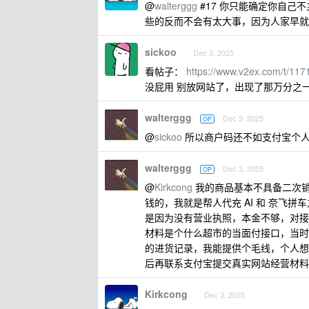
@
walterggg
#17 你只能确定你自己
些的反而不会有太大事，因为人家早就
sickoo
Dec 3, 2025
看帖子：
https://www.v2ex.com/t/117
没屁用 别放网站了，出现了那万分之
walterggg
Dec 3, 2025
OP
@
sickoo
所以商户码还不如支付宝个
walterggg
Dec 3, 2025
OP
@
Kirkcong
我的商品基本不具备二次
钱的，我就是帮人代充 AI 和 奈飞
是因为没有营业执照，本金不够，对接
材料是个什么超市的当面付接口，当时
的进货记录，我能提供个毛线，个人想走
后再联系支付宝提交真实网站经营材料
Kirkcong
Dec 3, 2025