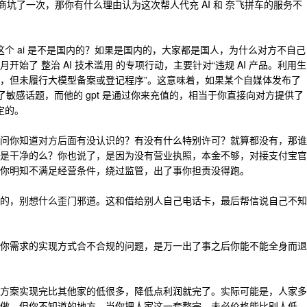
务商坑了一次，那你有什么理由认为这次帮人代充 AI 和 奈飞拼车的服务不
你这个 ai 是不是国内的？如果是国内的，大家都是国人，为什么对方不自己
始了 整治 AI 技术滥用 的专项行动，主要针对“违规 AI 产品。利用生
，但未履行大模型备案或登记程序”。这意味着，如果某个自媒体发布了
及到了敏感话题，而他的 gpt 是通过你来充值的，相当于你直接向对方提供了
定的。
问你知道对方后面有没认识的？有没有什么特别许可？就算都没有，那谁
是干净的么？你也说了，是因为没有营业执照，本金不够，对接支付宝官
你明知不满足经营条件，绕过监管，出了事你担责没得跑。
的，别想什么歪门邪道。这和借给别人自己电话卡，最后帮信说自己不知
你需求的实现方式合不合规的问题，是万一出了事之后你能不能全身而退
方案实现完比其他家的低很多，降低点利润就完了。实际可能是，人家多
做，但你不知道的地方。当你把人家这一套整完，未必价格能比别人低，