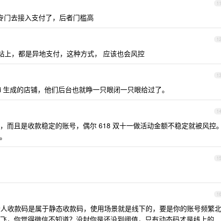
1
专门去接入支付了，后者门槛高
1
站上，都是异地支付，这种方式， 应该也会风控
1
ai 生成的店铺，他们后台也就睁一只眼闭一只眼给过了。
1
，而且是收款稳定的账号，偶尔 618 双十一做活动金额不稳定就被风控
口。
1
1
个人收款码是属于静态收款码，使用场景就是线下的，要是你的账号频繁
飞，你觉得微信不知道？没封你是还没到阈值，只有动态码才是线上的