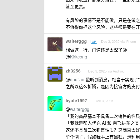
甚至更贵。
有风险的事情不是不能做，只是在做之
不值得你担这个风险，这些都是要在开
walterggg
Dec 3, 2025 via iPhone
OP
想做这一行，门道还是太深了😥
@
Kirkcong
zh3256
Dec 3, 2025 via Android
@
doujiao
监听到消息，相当于实现了"
之所以这么折腾，是因为接官方的支付
liyafe1997
Dec 3, 2025
@
walterggg
「我的商品基本不具备二次销售的性质
「我就是帮人代充 AI 和 奈飞拼车之类
这还不具备二次销售性质？这简直太好
举个例子，假如我手上有黑钱，想利用你