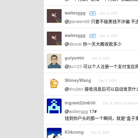
walterggg
Dec 3, 2025
OP
@
jjianwen68
只要不碰黑钱不诈骗 不
walterggg
Dec 3, 2025
OP
@
devcai
你一天大概收款多少
guiyumin
Dec 3, 2025
@
jko123
可以个人注册一个支付宝应
ShineyWang
Dec 3, 2025
@
doujiao
接收消息后可以自动发货什
ingram22mb30
Dec 3, 2025 via Androi
@
walterggg
17#
钱到你户头的那一个瞬间，就是“盒子
Kirkcong
Dec 3, 2025