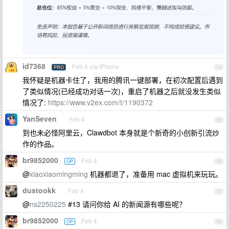
id7368
Feb 4 via iPhone
PRO
14
我怀疑是机器卡住了，我用的腾讯一键部署，在初次配置后遇到
了类似情况(已经成功对话一次)，重启了机器之后就没发生类似
情况了:
https://www.v2ex.com/t/1190372
YanSeven
Feb 4
15
到也未必怪阿里云，Clawdbot 本身就是个新奇的小创新引流炒
作的作品。
br9852000
Feb 4
OP
16
@
xiaoxiaomingming
机器都退了，准备用 mac 虚拟机来玩玩。
dustookk
Feb 4
17
@
ns2250225
#13 请问你给 AI 的新闻源有哪些呢？
br9852000
Feb 4
OP
18