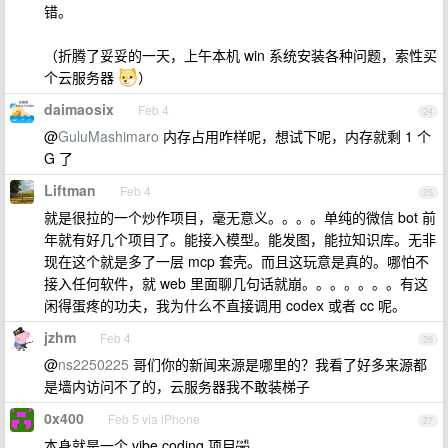
错。
（折腾了妥妥的一天，上午本机 win 系统安装各种问题，索性买
个云服务器
）
daimaosix
Feb 4
24
@
GuluMashimaro
内存占用咋样呢，想试下呢，内存就剩 1 个
G 了
Liftman
Feb 4
25
就是很拉的一个炒作项目，毫无意义。。。。单纯的微信 bot 前
年就有好几个项目了。能接入模型。能发图，能拉知识库。无非
现在这个就是多了一层 mcp 套壳。而且这玩意是真的。哪怕不
接入任何软件，就 web 里面聊几句话就崩。。。。。。。有这
闲得蛋疼的功夫，我为什么不直接调用 codex 或者 cc 呢。
jzhm
Feb 4
26
@
ns2250225
哥们你的新闻来源是哪里的？我看了好多来源都
是墙内访问不了的，云服务器我不敢装梯子
0x400
Feb 5 via iPhone
27
本身就是一个 vibe coding 项目🤣