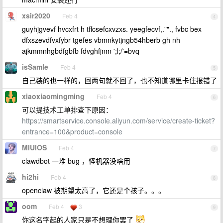
xsir2020
Feb 4
4
guyhjgvevf hvcxfrt h tffcsefcxvzxs. yeegfecvf,.""., fvbc bex
dfxszevdfvxfybr tgefes vbmnkytjngb54hberb gh nh
ajkmmnhgbdfgbfb fdvghfjnm ';l;/'=bvq
isSamle
Feb 4
5
自己装的也一样的，回两句就不回了，也不知道哪里卡住报错了
xiaoxiaomingming
Feb 4
6
可以提技术工单排查下原因：
https://smartservice.console.aliyun.com/service/create-ticket?
entrance=100&product=console
MIUIOS
Feb 4
7
clawdbot 一堆 bug ，怪机器没啥用
hi2hi
Feb 4
8
openclaw 被期望太高了，它还是个孩子。。。
oom
Feb 4
3
9
你这名字起的人家只是不想理你罢了