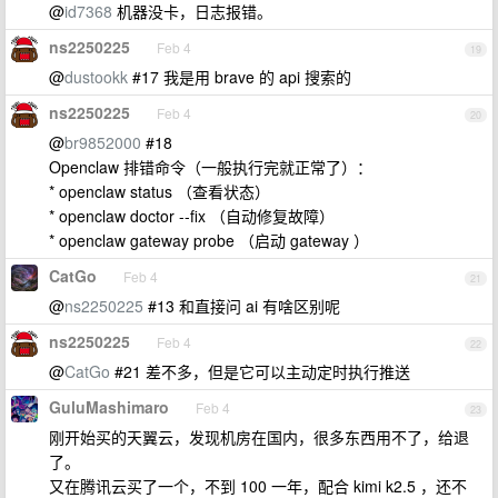
@
id7368
机器没卡，日志报错。
ns2250225
Feb 4
19
@
dustookk
#17 我是用 brave 的 api 搜索的
ns2250225
Feb 4
20
@
br9852000
#18
Openclaw 排错命令（一般执行完就正常了）：
* openclaw status （查看状态）
* openclaw doctor --fix （自动修复故障）
* openclaw gateway probe （启动 gateway ）
CatGo
Feb 4
21
@
ns2250225
#13 和直接问 ai 有啥区别呢
ns2250225
Feb 4
22
@
CatGo
#21 差不多，但是它可以主动定时执行推送
GuluMashimaro
Feb 4
23
刚开始买的天翼云，发现机房在国内，很多东西用不了，给退
了。
又在腾讯云买了一个，不到 100 一年，配合 kimi k2.5 ，还不