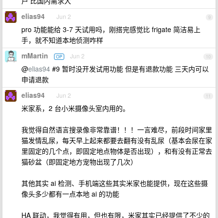
户 比国内需求大
elias94
Jun 2
9
pro 功能能给 3-7 天试用吗，刚搭完感觉比 frigate 简洁易上
手，就不知道本地侦测咋样
mMartin
Jun 2
OP
10
@
elias94
#9 暂时没开发试用功能 但是有退款功能 三天内可以
申请退款
elias94
Jun 2
11
米家系，2 台小米摄像头室内用的。
我觉得自然语言搜录像非常靠谱！！！一言难尽，前段时间家里
猫发情乱尿，每天早上起来都要去翻有没有乱尿（基本会尿在家
里固定的几个点，即固定地点物体是否出现），和有没有正常去
猫砂盆（即固定地方宠物出现了几次）
其他其实 ai 检测、手机端这些其实米家也能提供，现在这些摄
像头多少都有一点本地 ai 的功能
HA 联动，我觉得有用，但也有限，米家其实已经提供了不少的