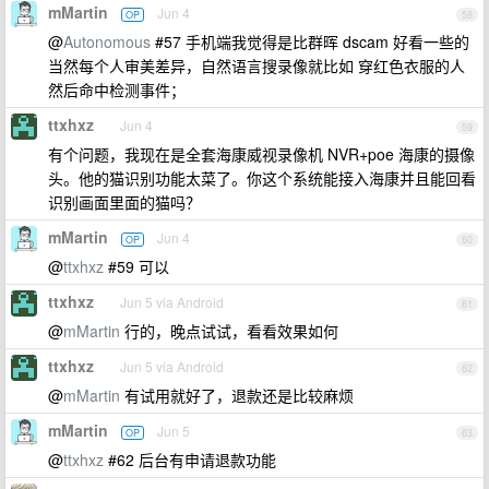
mMartin
Jun 4
OP
58
@
Autonomous
#57 手机端我觉得是比群晖 dscam 好看一些的
当然每个人审美差异，自然语言搜录像就比如 穿红色衣服的人
然后命中检测事件；
ttxhxz
Jun 4
59
有个问题，我现在是全套海康威视录像机 NVR+poe 海康的摄像
头。他的猫识别功能太菜了。你这个系统能接入海康并且能回看
识别画面里面的猫吗？
mMartin
Jun 4
OP
60
@
ttxhxz
#59 可以
ttxhxz
Jun 5 via Android
61
@
mMartin
行的，晚点试试，看看效果如何
ttxhxz
Jun 5 via Android
62
@
mMartin
有试用就好了，退款还是比较麻烦
mMartin
Jun 5
OP
63
@
ttxhxz
#62 后台有申请退款功能