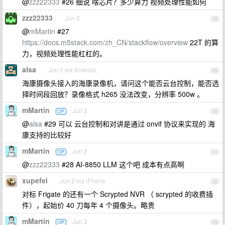
@
zzz22333
#26 细说 啥芯片？多少算力 视频处理性能如何
zzz22333
Jun 2
28
@
mMartin
#27
https://docs.m5stack.com/zh_CN/stackflow/overview
22T 的算
力，视频处理性能杠杠的。
alsa
Jun 2 via Android
29
海康摄像头接入的海康录像机，请问这个能否云台控制，能否选
择时间段回放？录像格式 h265 没法改变，分辨率 500w 。
mMartin
Jun 2
OP
30
@
alsa
#29 可以 云台控制和对讲是通过 onvif 协议来实现的 海
康支持的比较好
mMartin
Jun 2
OP
31
@
zzz22333
#28 AI-8850 LLM 这个吧 成本有点高啊
xupefei
Jun 2 via iPhone
32
对标 Frigate 的还有一个 Scrypted NVR （ scrypted 的收费插
件），起始价 40 刀每年 4 个摄像头。略贵
mMartin
Jun 2
OP
33