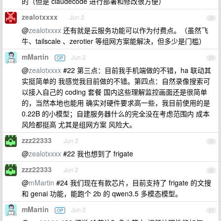
的（但是 claudecode 进行部署和修改很方便）
zealotxxxx
Jun 2
23
@
zealotxxxx
还有就是云服务功能可以作为付费点。（虽然飞
牛、tailscale 、zerotier 等组网方案能解决，但多少是门槛）
mMartin
Jun 2
OP
24
@
zealotxxxx
#22 第三点：目前我手机端做的不错，ha 联动其
实挺简单的 我感觉我目前做的不错。第四点：自然录像搜索可
以接入自己的 coding 套餐 国内这些理解监控画面还是很简单
的，当然本地也能用 确实对硬件要求高一些，我目前使用的是
0.22B 的小模型；自建服务器什么的完全没在考虑范围内 成本
风险都挺高 尤其是组网方案 风险大。
zzz22333
Jun 2
25
@
zealotxxxx
#22 我也想到了 frigate
zzz22333
Jun 2
26
@
mMartin
#24 我们现在有款芯片，目前支持了 frigate 的文搜
和 genai 功能，能跑个 2b 的 qwen3.5 多模态模型。
mMartin
Jun 2
OP
27