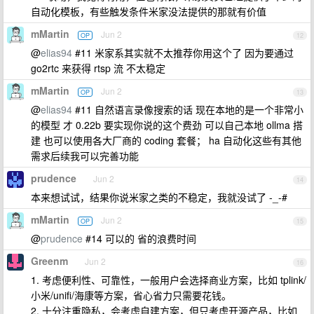
自动化模板，有些触发条件米家没法提供的那就有价值
mMartin
Jun 2
OP
12
@
elias94
#11 米家系其实就不太推荐你用这个了 因为要通过
go2rtc 来获得 rtsp 流 不太稳定
mMartin
Jun 2
OP
13
@
elias94
#11 自然语言录像搜索的话 现在本地的是一个非常小
的模型 才 0.22b 要实现你说的这个费劲 可以自己本地 ollma 搭
建 也可以使用各大厂商的 coding 套餐； ha 自动化这些有其他
需求后续我可以完善功能
prudence
Jun 2
14
本来想试试，结果你说米家之类的不稳定，我就没试了 -_-#
mMartin
Jun 2
OP
15
@
prudence
#14 可以的 省的浪费时间
Greenm
Jun 2
16
1. 考虑便利性、可靠性，一般用户会选择商业方案，比如 tplink/
小米/unifi/海康等方案，省心省力只需要花钱。
2. 十分注重隐私，会考虑自建方案，但只考虑开源产品，比如