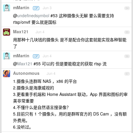
mMartin
Jun 3
OP
54
@
undefinedsymbol
#53 这种摄像头无解 要么需要支持
rtsp/onvif 要么就是国标
Max121
Jun 4
55
用那种十几块钱的摄像头 是不是配合你这套就能实现各种智能
了
mMartin
Jun 4
OP
56
@
Max121
#55 可以的 但是要能稳定的获取 rtsp 流
Autonomous
Jun 4
57
1.摄像头连群晖 NAS ，x86 的平台
2.摄像头是海康威视的
3.更看重手机端和 Home Assistant 联动，App 界面和图标的审
美非常重要
4.不懂什么是自然语言搜录像？
5.目前只有 1 个摄像头，用的是群晖官方的 DS Cam ，没有额
外费用。
6.没听过。