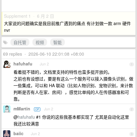
Supplement 1 · 6 月 2 日
大家说的问题确实是我目前推广遇到的痛点 有计划做一款 arm 硬件
nvr
自托管
视频
智能
69 replies
•
2026-06-10 22:01:08 +08:00
hafuhafu
Jun 2
1
看着挺不错的，文档里支持的特性也蛮多挺开放的。
之前也有设想过，要是有这么一个服务可以接入摄像头识别，做
一些集成，可以和 HA 联动（比如人物识别、宠物识别，来计数
判断是否有人在家、房间），感觉比单纯的人在传感器准和可
靠。
mMartin
Jun 2
OP
2
@
hafuhafu
#1 你说的这些我基本都实现了 尤其是自动化这里
我还比较满意
baiic
Jun 2
3