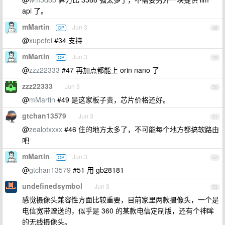
api 了。
mMartin
Jun 3
OP
48
@
xupefei
#34 支持
mMartin
Jun 3
OP
49
@
zzz22333
#47 再加点都能上 orin nano 了
zzz22333
Jun 3
50
@
mMartin
#49 是这家板子贵，芯片价格还好。
gtchan13579
Jun 3
51
@
zealotxxxx
#46 住的地方太多了，不可能每个地方都搞软路由
吧
mMartin
Jun 3
OP
52
@
gtchan13579
#51 用 gb28181
undefinedsymbol
Jun 3
53
感觉摄像头兼容性方面比较重要，目前家里两款摄像头，一个是
电信宽带赠送的，似乎是 360 的某款电信定制版，还有个神眸
的无线摄像头。