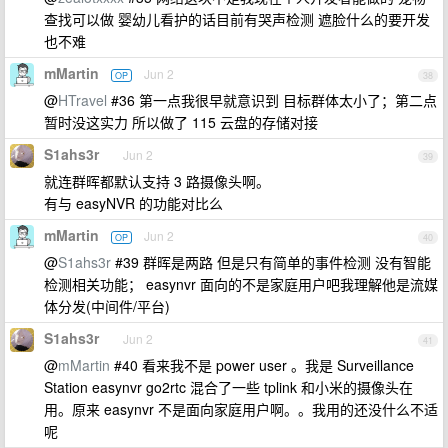
查找可以做 婴幼儿看护的话目前有哭声检测 遮脸什么的要开发
也不难
mMartin
Jun 2
OP
38
@
HTravel
#36 第一点我很早就意识到 目标群体太小了；第二点
暂时没这实力 所以做了 115 云盘的存储对接
S1ahs3r
Jun 2
39
就连群晖都默认支持 3 路摄像头啊。
有与 easyNVR 的功能对比么
mMartin
Jun 2
OP
40
@
S1ahs3r
#39 群晖是两路 但是只有简单的事件检测 没有智能
检测相关功能； easynvr 面向的不是家庭用户吧我理解他是流媒
体分发(中间件/平台)
S1ahs3r
Jun 2
41
@
mMartin
#40 看来我不是 power user 。我是 Surveillance
Station easynvr go2rtc 混合了一些 tplink 和小米的摄像头在
用。原来 easynvr 不是面向家庭用户啊。。我用的还没什么不适
呢