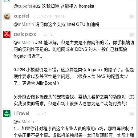
@
xupefei
#32 这我知道 这能接入 homekit
xupefei
Jun 2 via iPhone
34
@
mMartin
请问你这个支持 Intel GPU 加速吗
zealotxxxx
Jun 2
35
@
mMartin
#24 能理解，但是主要是不做网络的话，你手机端访
问的便利性不足的。能组网或者 DDNS 的人一般自己就离搞
frigate 很近了。
0.22B 小模型倒是不错，这点算是类似 frigate+ 的路子了。但是
硬件要求以及兼容性是个问题。（很多人给 NAS 的配置太少
了，更适合 AllInBooM ）
另外能否做多摄像头的宠物查找、婴幼儿看护之类的功能呢（其
实我没类似需求，但是市场上很多人愿意为这个功能付费的）
HTravel
Jun 2
36
@
mMartin
1 、如果你针对程序员这个专业人员的家用市场，那群晖限制 2
个头压根不是个事。虚拟机单独部署一套旧群晖即可。实际上赚