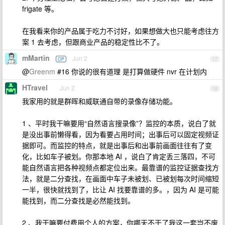
frigate 等。
在我看来你的产品属于吃力不讨好，如果想做大也只能考虑往方
案 1 去考虑，但跟商业产品的稳定性比不了。
mMartin
Jun 2
OP
17
@
Greenm
#16 你说的很有道理 是打算做硬件 nvr 在计划内
HTravel
Jun 2
18
我家用的就是群晖和威联通自带的录像存储功能。
1 、平时我干嘛要用“自然语言搜录像”？监控的本质，说白了就
是没出事前懒得看，因为看要占用时间；出事后可以固定视频证
据即可。而监控的特点，就是出事后和出事前画面往往有了变
化，比如车子被划。你那本地 AI ，说白了肯定丢三落四，不可
能自然语言把各种视频点都定位出来。最靠谱的监控证据查找方
法，就是二分查找，在画面中车子未被划、已被划每次时间缩短
一半，很快就找到了，比让 AI 找要靠谱的多。，因为 AI 是可能
能找到，而二分查找是必然能找到。
2 、我干嘛要付费用个人的方案，你哪天不干了我这一套岂不废