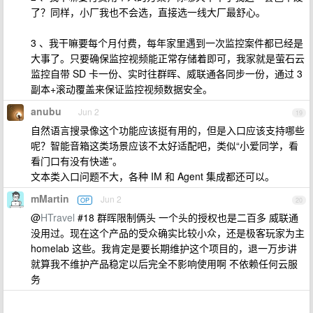
了？同样，小厂我也不会选，直接选一线大厂最舒心。
3 、我干嘛要每个月付费，每年家里遇到一次监控案件都已经是
大事了。只要确保监控视频能正常存储着即可，我家就是萤石云
监控自带 SD 卡一份、实时往群晖、威联通各同步一份，通过 3
副本+滚动覆盖来保证监控视频数据安全。
anubu
Jun 2
19
自然语言搜录像这个功能应该挺有用的，但是入口应该支持哪些
呢？智能音箱这类场景应该不太好适配吧，类似“小爱同学，看
看门口有没有快递”。
文本类入口问题不大，各种 IM 和 Agent 集成都还可以。
mMartin
Jun 2
OP
20
@
HTravel
#18 群晖限制俩头 一个头的授权也是二百多 威联通
没用过。现在这个产品的受众确实比较小众，还是极客玩家为主
homelab 这些。我肯定是要长期维护这个项目的，退一万步讲
就算我不维护产品稳定以后完全不影响使用啊 不依赖任何云服
务