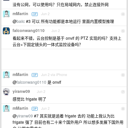
没有公网，可以使用吗？只在局域网内，禁止连接外网
mMartin
Jun 2
OP
4
@
baiic
#3 可以 所有功能都是本地运行 里面内置模型推理
falconwang0110
Jun 2
5
看起来不错，云台控制是基于 onvif 的 PTZ 实现的吗？支持上
云台+下固定镜头的一体式监控设备吗？
mMartin
Jun 2 via iPhone
OP
6
@
falconwang0110
是 onvif
yiranw09
Jun 2
7
感觉比 frigate 明了
mMartin
Jun 2
OP
8
@
yiranw09
#7 其实就是追着 frigate 去的 功能上我认为比
frigate 强了 目前也有二十来个国外用户 所以想多发展下国外用