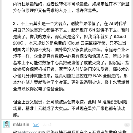
内行钱是最难的，或者说转化率可能最低。如果定位在不了解监
控存储原理但又有需求的人身上，或许容易些。
2 、不上云其实是一个大弱点，别被苹果带偏了，在 AI 时代苹
果自己的故事恐怕都讲不下去，起码现在 Siri 就讲不下去、暂时
是废了。像我的方案，弱点就是这个，但我当年就买了 iCloud
200G ，本来规划的是免费的 iCloud 云端监控存储，只不过当
时国内监控都不支持、国外监控又很贵就没继续。家庭与企业环
境不一样，企业是真有数据中心且有保安和值班人员，所以小偷
基本上不可能进数据中心真把硬盘偷了或放火烧了。但家庭，指
纹锁都会保留机械开锁，家里没人时防盗门没法反锁，懂技术的
小偷几分钟就能进来，是真可能把监控连带 NAS 全偷走的。那
本地存储方案就监控了个寂寞。更别说遇到火灾、楼上水管爆管
全淹导致你家电子设备全损。
但全上云又很贵，还可能被运营商限速。此时 AI 准确识别风险
场景，精准上云就成了大卖点。不过现在监控厂家也都有该功
能。
mMartin
Jun 2
OP
37
@
zealotxxxx
#35 网络这块不是我现在个人开发者能做的 宠物