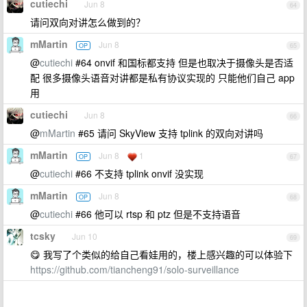
cutiechi
Jun 8
64
请问双向对讲怎么做到的？
mMartin
Jun 8
OP
65
@
cutiechi
#64 onvif 和国标都支持 但是也取决于摄像头是否适
配 很多摄像头语音对讲都是私有协议实现的 只能他们自己 app
用
cutiechi
Jun 8
66
@
mMartin
#65 请问 SkyView 支持 tplink 的双向对讲吗
mMartin
Jun 8
1
OP
67
@
cutiechi
#66 不支持 tplink onvif 没实现
mMartin
Jun 8
OP
68
@
cutiechi
#66 他可以 rtsp 和 ptz 但是不支持语音
tcsky
Jun 10
69
😋 我写了个类似的给自己看娃用的，楼上感兴趣的可以体验下
https://github.com/tiancheng91/solo-surveillance