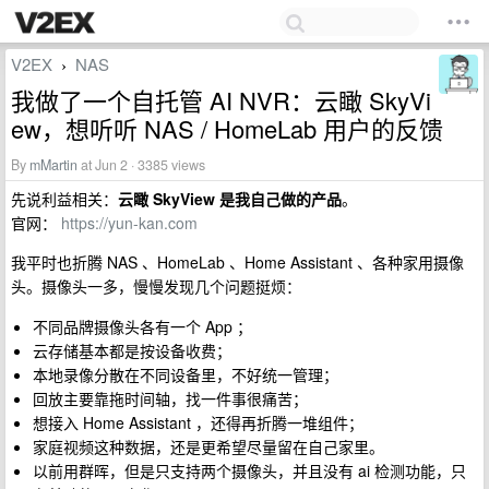
V2EX
NAS
›
我做了一个自托管 AI NVR：云瞰 SkyVi
ew，想听听 NAS / HomeLab 用户的反馈
By
mMartin
at Jun 2 · 3385 views
先说利益相关：
云瞰 SkyView 是我自己做的产品
。
官网：
https://yun-kan.com
我平时也折腾 NAS 、HomeLab 、Home Assistant 、各种家用摄像
头。摄像头一多，慢慢发现几个问题挺烦：
不同品牌摄像头各有一个 App ；
云存储基本都是按设备收费；
本地录像分散在不同设备里，不好统一管理；
回放主要靠拖时间轴，找一件事很痛苦；
想接入 Home Assistant ，还得再折腾一堆组件；
家庭视频这种数据，还是更希望尽量留在自己家里。
以前用群晖，但是只支持两个摄像头，并且没有 ai 检测功能，只