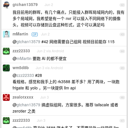
gtchan13579
Jun 2
42
我目前用的群晖，有几个痛点，只能接入群晖局域网内的，我有
多个局域网，我希望是有一个 nvr 可以接入不同网络下的摄像
头，视频可以存储到云盘这种形式，这个可以满足吗
mMartin
Jun 2
OP
43
@
gtchan13579
#42 网络需要自己组网 视频目前能存 115
zzz22333
Jun 2 via Android
44
@
mMartin
要跑 AI 的都不便宜
wm5d8b
Jun 3 via Android
45
@
zzz22333
#28
看规格，感觉和我手上的 rk3588 差不多？用了两块，一块跑
frigate 和 yolo ，另一块提供 llm api
zealotxxxx
Jun 3
46
@
gtchan13579
搞虚拟组网，方案很多。推荐 tailscale 或者
zerotier 之类
zzz22333
Jun 3
47
@
wm5d8b
算力比 3588 强太多了，不需要另外一块提供 llm