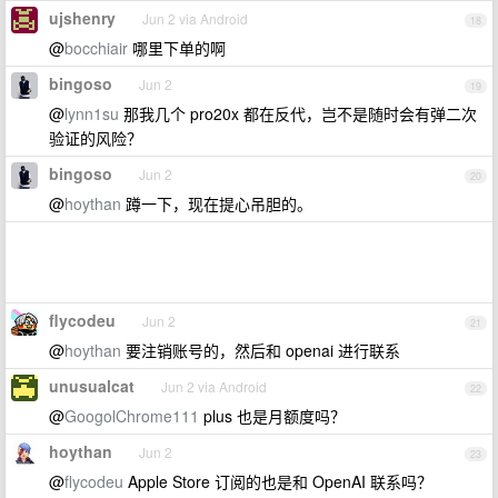
ujshenry
Jun 2 via Android
18
@
bocchiair
哪里下单的啊
bingoso
Jun 2
19
@
lynn1su
那我几个 pro20x 都在反代，岂不是随时会有弹二次
验证的风险？
bingoso
Jun 2
20
@
hoythan
蹲一下，现在提心吊胆的。
flycodeu
Jun 2
21
@
hoythan
要注销账号的，然后和 openai 进行联系
unusualcat
Jun 2 via Android
22
@
GoogolChrome111
plus 也是月额度吗？
hoythan
Jun 2
23
@
flycodeu
Apple Store 订阅的也是和 OpenAI 联系吗？