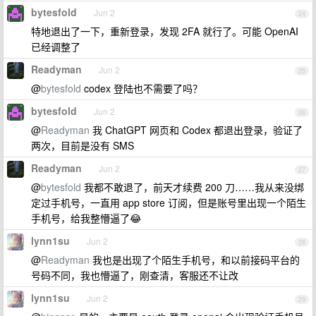
bytesfold
Jun 2
24
特地退出了一下，重新登录，发现 2FA 就行了。可能 OpenAI
已经调整了
Readyman
Jun 2
25
@
bytesfold
codex 登陆也不需要了吗？
bytesfold
Jun 2
26
@
Readyman
我 ChatGPT 网页和 Codex 都退出登录，验证了
两次，目前是没有 SMS
Readyman
Jun 2
27
@
bytesfold
我都不敢退了，前天才续费 200 刀……我从来没绑
定过手机号，一直用 app store 订阅，但是账号里出现一个陌生
手机号，给我整懵逼了😂
lynn1su
Jun 2
28
@
Readyman
我也是出现了个陌生手机号，和以前接码平台的
号码不同，我也懵逼了，刚查清，客服还不让改
lynn1su
Jun 2
29