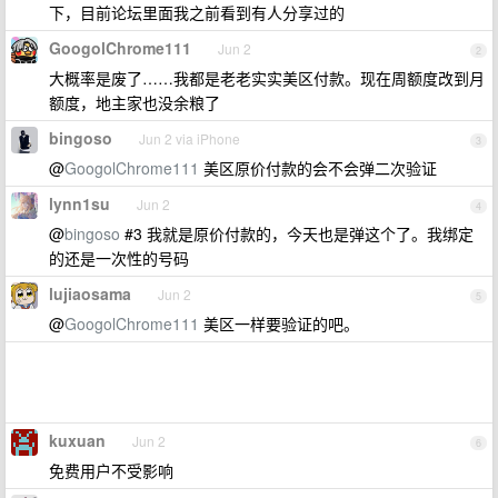
下，目前论坛里面我之前看到有人分享过的
GoogolChrome111
Jun 2
2
大概率是废了……我都是老老实实美区付款。现在周额度改到月
额度，地主家也没余粮了
bingoso
Jun 2 via iPhone
3
@
GoogolChrome111
美区原价付款的会不会弹二次验证
lynn1su
Jun 2
4
@
bingoso
#3 我就是原价付款的，今天也是弹这个了。我绑定
的还是一次性的号码
lujiaosama
Jun 2
5
@
GoogolChrome111
美区一样要验证的吧。
kuxuan
Jun 2
6
免费用户不受影响