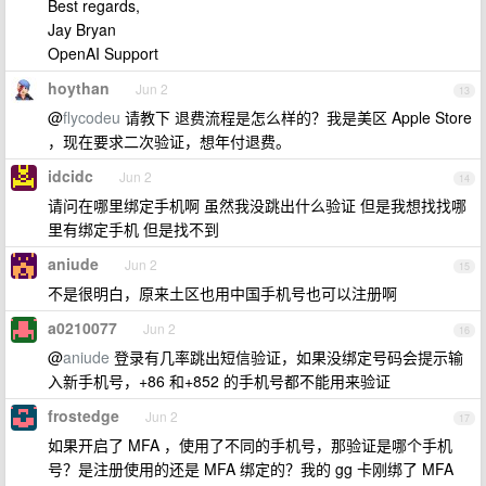
Best regards,
Jay Bryan
OpenAI Support
hoythan
Jun 2
13
@
flycodeu
请教下 退费流程是怎么样的？我是美区 Apple Store
，现在要求二次验证，想年付退费。
idcidc
Jun 2
14
请问在哪里绑定手机啊 虽然我没跳出什么验证 但是我想找找哪
里有绑定手机 但是找不到
aniude
Jun 2
15
不是很明白，原来土区也用中国手机号也可以注册啊
a0210077
Jun 2
16
@
aniude
登录有几率跳出短信验证，如果没绑定号码会提示输
入新手机号，+86 和+852 的手机号都不能用来验证
frostedge
Jun 2
17
如果开启了 MFA ，使用了不同的手机号，那验证是哪个手机
号？是注册使用的还是 MFA 绑定的？我的 gg 卡刚绑了 MFA