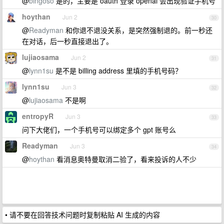
@
bingoso
是的，主要是 oauth 登录 openai 会出现验证手机号
hoythan
Jun 2
30
@
Readyman
和你退不退没关系，是突然强制退的。前一秒还
在对话，后一秒直接退出了。
lujiaosama
Jun 2
31
@
lynn1su
是不是 billing address 里填的手机号码？
lynn1su
Jun 3
32
@
lujiaosama
不是啊
entropyR
Jun 3
33
问下大佬们，一个手机号可以绑定多个 gpt 账号么
Readyman
Jun 3
34
@
hoythan
看消息奥特曼取消二验了，看来投诉的人不少
• 请不要在回答技术问题时复制粘贴 AI 生成的内容