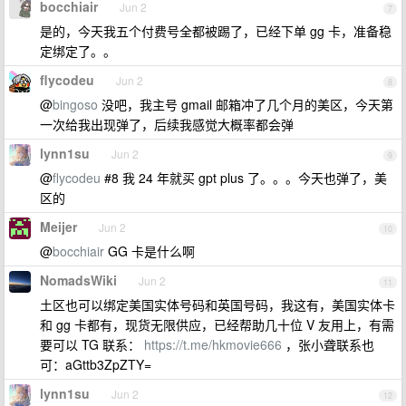
bocchiair
Jun 2
7
是的，今天我五个付费号全都被踢了，已经下单 gg 卡，准备稳
定绑定了。。
flycodeu
Jun 2
8
@
bingoso
没吧，我主号 gmail 邮箱冲了几个月的美区，今天第
一次给我出现弹了，后续我感觉大概率都会弹
lynn1su
Jun 2
9
@
flycodeu
#8 我 24 年就买 gpt plus 了。。。今天也弹了，美
区的
Meijer
Jun 2
10
@
bocchiair
GG 卡是什么啊
NomadsWiki
Jun 2
11
土区也可以绑定美国实体号码和英国号码，我这有，美国实体卡
和 gg 卡都有，现货无限供应，已经帮助几十位 V 友用上，有需
要可以 TG 联系：
https://t.me/hkmovie666
，张小聋联系也
可：aGttb3ZpZTY=
lynn1su
Jun 2
12