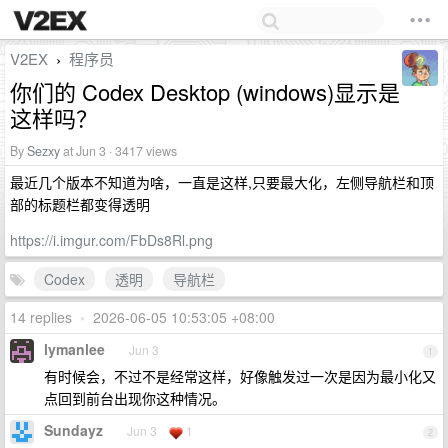
V2EX
程序员
›
你们的 Codex Desktop (windows)显示是
这样吗？
By
Sezxy
at Jun 3 · 3417 views
最近几个版本不知道为啥，一直是这样,只要最大化，左侧导航栏和顶
部的标题栏都变得透明
https://i.imgur.com/FbDs8Rl.png
Codex
透明
导航栏
14 replies
•
2026-06-05 10:53:05 +08:00
lymanlee
Jun 3
1
有时候会，不过不是经常这样，好像触发过一次是因为最小化又
点回到前台出现你这种情况。
Sundayz
Jun 3
1
2