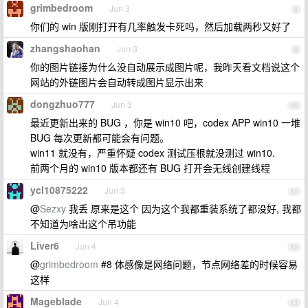
grimbedroom
Jun 3
8
你们的 win 版刚打开有几率触发卡死吗，然后加载两秒又好了
zhangshaohan
Jun 3
9
你的图片链接为什么没自动展示成图片呢，我昨天看文档说这个
网站的外链图片会自动转成图片显示出来
dongzhuo777
Jun 3
10
最近更新出来的 BUG ，你是 win10 吧，codex APP win10 一堆
BUG 每次更新都可能会有问题。
win11 就没有，严重怀疑 codex 测试压根就没测过 win10.
前两个月的 win10 版本都还有 BUG 打开会无线创建线程
ycl10875222
Jun 3
11
@
Sezxy
我丢 原来是这个 因为这个我都重装系统了都没好, 我都
不知道为啥出这个吊功能
Liver6
Jun 4
12
@
grimbedroom
#8 体感像是网络问题，节点网络差的时候容易
这样
Mageblade
Jun 4
13