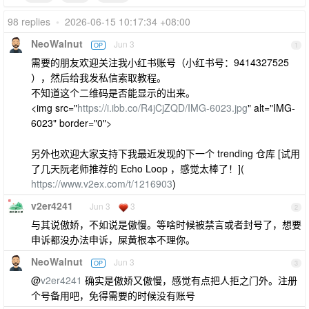
98 replies
•
2026-06-15 10:17:34 +08:00
NeoWalnut
Jun 3
OP
1
需要的朋友欢迎关注我小红书账号（小红书号：9414327525
），然后给我发私信索取教程。
不知道这个二维码是否能显示的出来。
<img src="
https://i.ibb.co/R4jCjZQD/IMG-6023.jpg
" alt="IMG-
6023" border="0">
另外也欢迎大家支持下我最近发现的下一个 trending 仓库 [试用
了几天阮老师推荐的 Echo Loop ，感觉太棒了！](
https://www.v2ex.com/t/1216903
)
v2er4241
Jun 3
3
2
与其说傲娇，不如说是傲慢。等啥时候被禁言或者封号了，想要
申诉都没办法申诉，屎黄根本不理你。
NeoWalnut
Jun 3
OP
3
@
v2er4241
确实是傲娇又傲慢，感觉有点把人拒之门外。注册
个号备用吧，免得需要的时候没有账号