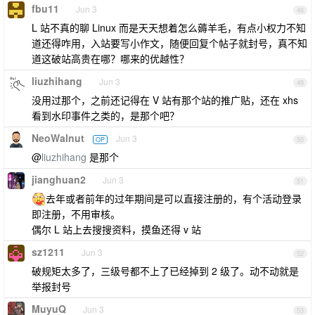
fbu11
Jun 3
48
L 站不真的聊 Linux 而是天天想着怎么薅羊毛，有点小权力不知
道还得咋用，入站要写小作文，随便回复个帖子就封号，真不知
道这破站高贵在哪？哪来的优越性？
liuzhihang
Jun 3
49
没用过那个，之前还记得在 V 站有那个站的推广贴，还在 xhs
看到水印事件之类的，是那个吧？
NeoWalnut
Jun 3
OP
50
@
liuzhihang
是那个
jianghuan2
Jun 3
51
去年或者前年的过年期间是可以直接注册的，有个活动登录
即注册，不用审核。
偶尔 L 站上去搜搜资料，摸鱼还得 v 站
sz1211
Jun 3
52
破规矩太多了，三级号都不上了已经掉到 2 级了。动不动就是
举报封号
MuyuQ
Jun 3
53