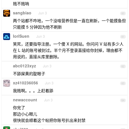
贱不贱呐
sangbiao
Jun 3
60
两个站都不咋地，一个没啥营养但是一直在刷新，一个能摸鱼但
只能摸 5 分钟因为他不刷新
IoriSuen
Jun 3
61
笑死，还要指导注册。一个傻 X 的网站。你问问 V 站有多少人
在 L 站的账号被封过。半个月不登录直接给你封掉，理由都不
用说的，直接从库里删除。
abc0123xyz
Jun 3
62
不舔屎黄的腚眼子
xz410236056
Jun 3
63
我贱啊。。。上赶着舔
newaccount
Jun 3
64
你完了
那边小心眼儿
很快就会顺着这个帖把你账号扒出来封禁