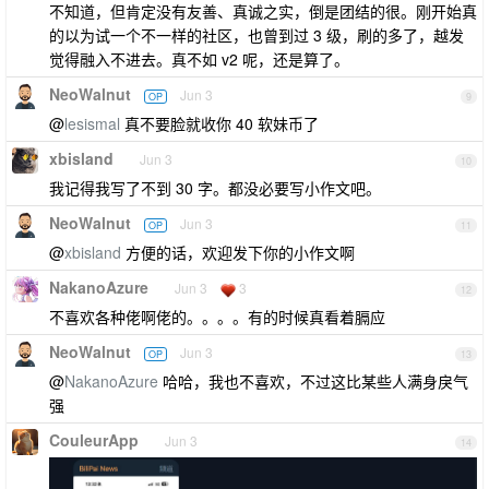
不知道，但肯定没有友善、真诚之实，倒是团结的很。刚开始真
的以为试一个不一样的社区，也曾到过 3 级，刷的多了，越发
觉得融入不进去。真不如 v2 呢，还是算了。
NeoWalnut
Jun 3
OP
9
@
lesismal
真不要脸就收你 40 软妹币了
xbisland
Jun 3
10
我记得我写了不到 30 字。都没必要写小作文吧。
NeoWalnut
Jun 3
OP
11
@
xbisland
方便的话，欢迎发下你的小作文啊
NakanoAzure
Jun 3
3
12
不喜欢各种佬啊佬的。。。。有的时候真看着膈应
NeoWalnut
Jun 3
OP
13
@
NakanoAzure
哈哈，我也不喜欢，不过这比某些人满身戾气
强
CouleurApp
Jun 3
14