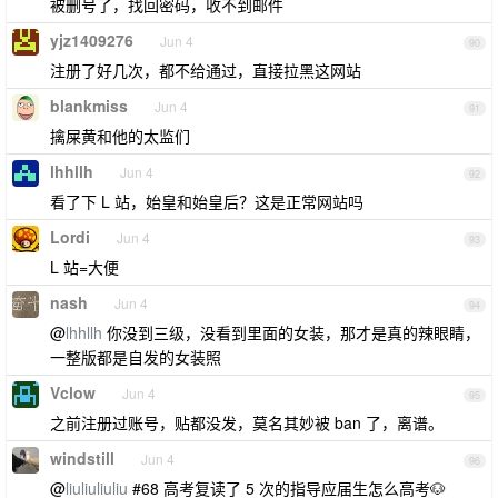
被删号了，找回密码，收不到邮件
yjz1409276
Jun 4
90
注册了好几次，都不给通过，直接拉黑这网站
blankmiss
Jun 4
91
擒屎黄和他的太监们
lhhllh
Jun 4
92
看了下 L 站，始皇和始皇后？这是正常网站吗
Lordi
Jun 4
93
L 站=大便
nash
Jun 4
94
@
lhhllh
你没到三级，没看到里面的女装，那才是真的辣眼睛，
一整版都是自发的女装照
Vclow
Jun 4
95
之前注册过账号，贴都没发，莫名其妙被 ban 了，离谱。
windstill
Jun 4
96
@
liuliuliuliu
#68 高考复读了 5 次的指导应届生怎么高考🐶