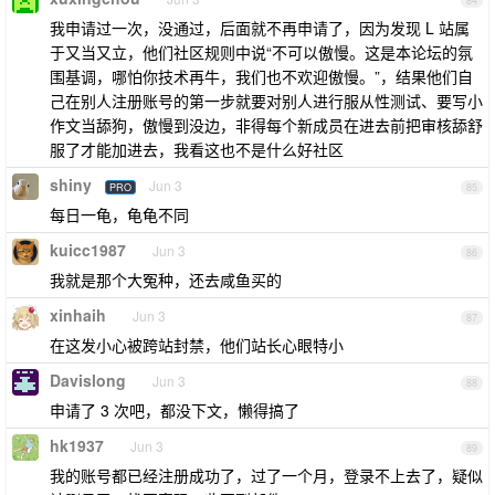
84
我申请过一次，没通过，后面就不再申请了，因为发现 L 站属
于又当又立，他们社区规则中说“不可以傲慢。这是本论坛的氛
围基调，哪怕你技术再牛，我们也不欢迎傲慢。”，结果他们自
己在别人注册账号的第一步就要对别人进行服从性测试、要写小
作文当舔狗，傲慢到没边，非得每个新成员在进去前把审核舔舒
服了才能加进去，我看这也不是什么好社区
shiny
Jun 3
PRO
85
每日一龟，龟龟不同
kuicc1987
Jun 3
86
我就是那个大冤种，还去咸鱼买的
xinhaih
Jun 3
87
在这发小心被跨站封禁，他们站长心眼特小
Davislong
Jun 3
88
申请了 3 次吧，都没下文，懒得搞了
hk1937
Jun 3
89
我的账号都已经注册成功了，过了一个月，登录不上去了，疑似