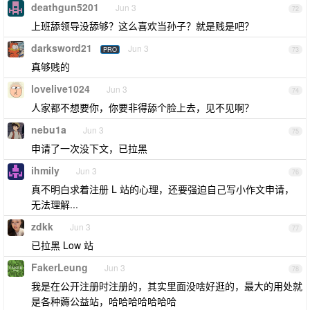
deathgun5201
Jun 3
72
上班舔领导没舔够？这么喜欢当孙子？就是贱是吧？
darksword21
Jun 3
PRO
73
真够贱的
lovelive1024
Jun 3
74
人家都不想要你，你要非得舔个脸上去，见不见啊？
nebu1a
Jun 3
75
申请了一次没下文，已拉黑
ihmily
Jun 3
76
真不明白求着注册 L 站的心理，还要强迫自己写小作文申请，
无法理解...
zdkk
Jun 3
77
已拉黑 Low 站
FakerLeung
Jun 3
78
我是在公开注册时注册的，其实里面没啥好逛的，最大的用处就
是各种薅公益站，哈哈哈哈哈哈哈