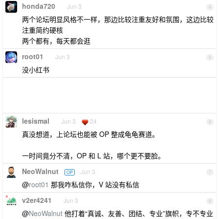
honda720
Jun 3
4
两个论坛明显风格不一样，那边比较注重友好和氛围，这边比较
注重简约硬核
两个都有，每天都会逛
root01
Jun 3
5
没小红书
lesismal
Jun 3
24
6
真没想道，上论坛也能被 OP 整成龟龟赛道。
一时间竟分不清，OP 和 L 站，哪个更不要脸。
NeoWalnut
Jun 3
OP
7
@
root01
那我咋私信你，V 站没有私信
v2er4241
Jun 3
8
@
NeoWalnut
他打着“真诚、友善、团结、专业”旗帜，专不专业