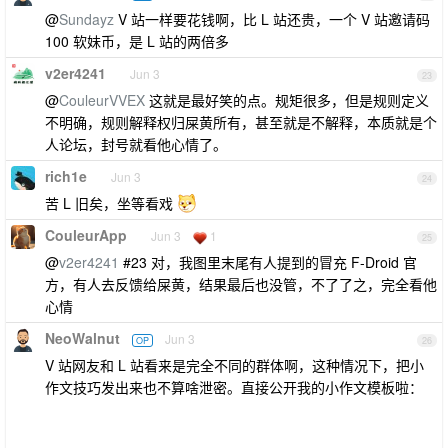
@
Sundayz
V 站一样要花钱啊，比 L 站还贵，一个 V 站邀请码
100 软妹币，是 L 站的两倍多
v2er4241
Jun 3
23
@
CouleurVVEX
这就是最好笑的点。规矩很多，但是规则定义
不明确，规则解释权归屎黄所有，甚至就是不解释，本质就是个
人论坛，封号就看他心情了。
rich1e
Jun 3
24
苦 L 旧矣，坐等看戏
CouleurApp
Jun 3
1
25
@
v2er4241
#23 对，我图里末尾有人提到的冒充 F-Droid 官
方，有人去反馈给屎黄，结果最后也没管，不了了之，完全看他
心情
NeoWalnut
Jun 3
OP
26
V 站网友和 L 站看来是完全不同的群体啊，这种情况下，把小
作文技巧发出来也不算啥泄密。直接公开我的小作文模板啦：