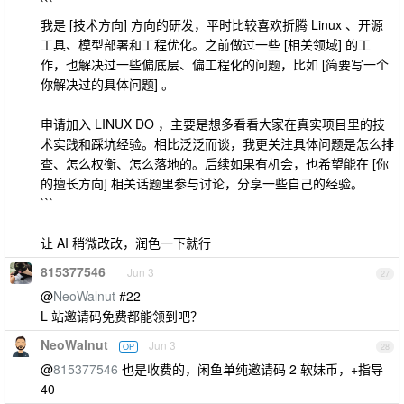
```
我是 [技术方向] 方向的研发，平时比较喜欢折腾 Linux 、开源
工具、模型部署和工程优化。之前做过一些 [相关领域] 的工
作，也解决过一些偏底层、偏工程化的问题，比如 [简要写一个
你解决过的具体问题] 。
申请加入 LINUX DO ，主要是想多看看大家在真实项目里的技
术实践和踩坑经验。相比泛泛而谈，我更关注具体问题是怎么排
查、怎么权衡、怎么落地的。后续如果有机会，也希望能在 [你
的擅长方向] 相关话题里参与讨论，分享一些自己的经验。
```
让 AI 稍微改改，润色一下就行
815377546
Jun 3
27
@
NeoWalnut
#22
L 站邀请码免费都能领到吧？
NeoWalnut
Jun 3
OP
28
@
815377546
也是收费的，闲鱼单纯邀请码 2 软妹币，+指导
40