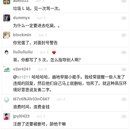
abel533
Jun 3
65
垃圾 L 站。见一次骂一次。
dummyx
Jun 3
66
为什么一定要进去吃屎。。
blockmin
Jun 3
67
你完蛋了，对面封号警告
liuliuliuliu
Jun 3
1
68
哥，你都写了 5 次，怎么指导别人啊？
v2er4241
Jun 3
69
@
sz1211
哈哈哈哈，遍地举报小能手。我经常提醒一些人发了
违规的回复，然后他们自己马上就删帖，怕死了。就这种高压环
境好意思说友善二字。
i67c6NJ0r33nC667
Jun 3
70
浪费时间，浪费金钱
jpyl0423
Jun 3
71
注册了还要被删号，舔他干嘛