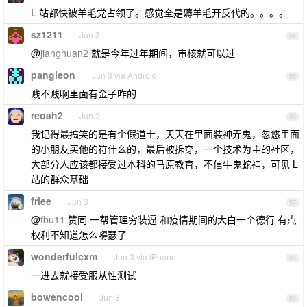
L 站都快被羊毛党占领了。感觉全是薅羊毛开反代的。。。。
sz1211
Jun 3
54
@
jianghuan2
就是今年过年期间，审核就可以过
pangleon
Jun 3 via Android
55
贱不贱啊里面有金子咋的
reoah2
Jun 3
56
我记得最搞笑的是有个假道士，天天在里面装神弄鬼，忽悠里面
的小朋友买他的符什么的，最后被拆穿，一个技术为主的社区，
大部分人应该都接受过本科的马原教育，不信牛鬼蛇神，可见 L
站的群众基础
frlee
Jun 3
57
@
fbu11
赞同 一帮管理穷装逼 和疫情期间的大白一个德行 有点
权利不知道怎么嘚瑟了
wonderfulcxm
Jun 3 via iPhone
58
一进去就接受服从性测试
bowencool
Jun 3
59