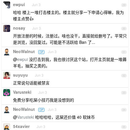
ewpui
Jun 3
29
哈哈 楼上一堆打击楼主的。楼主就分享一下申请心得嘛，我为
楼主点赞👍
nosay
Jun 3
30
开放注册的时候，注册过。啥也没干，直接就给删号了。平常只
是浏览，没回复过。可能是不活跃给 Ban 了...
NeoWalnut
Jun 3
OP
31
@
ewpui
没打击到我，我也很讨厌这个站，打开主页就是一堆薅
羊毛，抽奖之类的。
suyuyu
Jun 3
32
正常说句话能被禁言
Varusteki
Jun 3
33
免费分享吃屎小技巧我是没想到的
NeoWalnut
Jun 3
OP
34
@
Varusteki
哈哈哈哈，这屎还价值 40 软妹币
54xavier
Jun 3
35