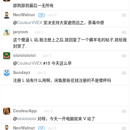
舔狗舔到最后一无所有
NeoWalnut
Jun 3
OP
17
@
CouleurVVEX
坚决支持大家避而远之，荼毒中原
jarytom
Jun 3
18
这个傻逼 L 站,我注册上之后,就回复了一个薅羊毛的帖子,就给我
封禁了.
oioioioioioi
Jun 3
19
@
CouleurVVEX
#15 今天这么早
Sundayz
Jun 3
20
注册 L 站有什么用啊，闲鱼那些花钱注册的不是傻杯吗
CouleurApp
Jun 3
21
@
oioioioioioi
对呀，今天一开电脑就来 V 站了
NeoWalnut
Jun 3
OP
22