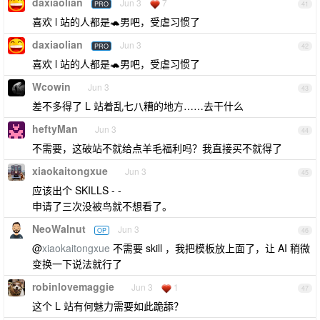
daxiaolian
Jun 3
7
PRO
41
喜欢 l 站的人都是🐢男吧，受虐习惯了
daxiaolian
Jun 3
PRO
42
喜欢 l 站的人都是🐢男吧，受虐习惯了
Wcowin
Jun 3
43
差不多得了 L 站着乱七八糟的地方……去干什么
heftyMan
Jun 3
44
不需要，这破站不就给点羊毛福利吗？我直接买不就得了
xiaokaitongxue
Jun 3
45
应该出个 SKILLS - -
申请了三次没被鸟就不想看了。
NeoWalnut
Jun 3
OP
46
@
xiaokaitongxue
不需要 skill ，我把模板放上面了，让 AI 稍微
变换一下说法就行了
robinlovemaggie
Jun 3
1
47
这个 L 站有何魅力需要如此跪舔？