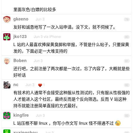
里面灰色/白嫖的比较多
gkeeno
Jun 3
79
友好和诚恳地写了一次入站申请。没下文，就不伺候了。
jko123
Jun 3 via iPhone
80
L 站的人最喜欢捧屎黄臭脚和举报，不管是什么帖子，只要屎黄
发的，下面必定一大堆支持的
Boben
Jun 3
81
还行吧，之前注册了两次都是一次过，忘了内容了，大概就是些
好听话
nc
Jun 3
1
82
有技术的人通常不会接受这种服从性测试的，只有服从性极强的
人才能进入这个社区，最终反而是个反向筛选。反而 V 站这种
持币就能注册简单直接的方式最好。
kingfire
Jun 3
83
L 站压根不聊 linux ，你写小作文写 linux 怪不得通不过
xuxingchou
Jun 3