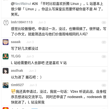
@
NeoWalnut
#26 「平时比较喜欢折腾 Linux 」，L 站基本上
很少聊「 Linux 」，你这么写屎皇反而要怀疑你是不是 AI 了，
笑死。
lmh19941113
Jun 3
36
感觉比较傲慢吧，申请过一次，没过，也懒得搞了。很怀疑，写
了小作文，就能筛选出与他们价值观啥相同的人吗？
saaak
Jun 3
37
写了好几次都没过
YLGG
Jun 3
38
L 站给需要的人去舔吧 还是喜欢 V 站
asdhak
Jun 3
39
以为进了 搬石吧 ：）
tim9527
Jun 3
40
我还真申请过，没过，我就一句话：V2ex 听说此战，自身程
序员想进站交流学习。 同时还申请了 nodeseek ，nodeseek 很
快就进了，L 站没屌我