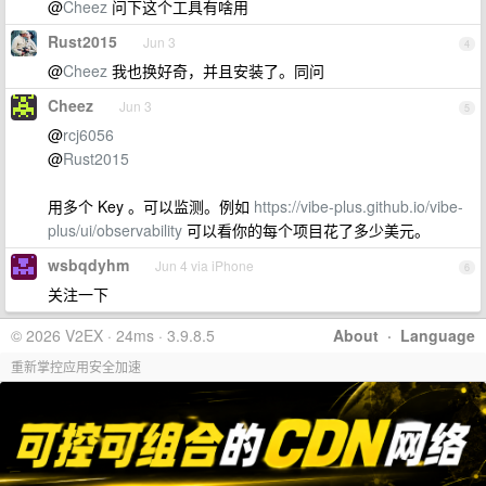
@
Cheez
问下这个工具有啥用
Rust2015
Jun 3
4
@
Cheez
我也换好奇，并且安装了。同问
Cheez
Jun 3
5
@
rcj6056
@
Rust2015
用多个 Key 。可以监测。例如
https://vibe-plus.github.io/vibe-
plus/ui/observability
可以看你的每个项目花了多少美元。
wsbqdyhm
Jun 4 via iPhone
6
关注一下
© 2026 V2EX · 24ms · 3.9.8.5
About
·
Language
重新掌控应用安全加速