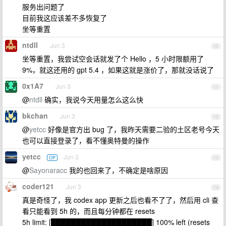
服务出问题了
目前我这应该差不多恢复了
坐等重置
ntdll
Jun 3
10
坐等重置，我尝试空会话就发了个 Hello ，5 小时限额用了
9%，就这还用的 gpt 5.4 ，如果这就是涨价了，那就没话说了
0x1A7
Jun 3
11
@
ntdll
确实，我说今天用量怎么这么快
bkchan
Jun 3
12
@
yetcc
好像是官方出 bug 了，我昨天需要二验的土区老号今天
也可以直接登录了，看不懂奥特曼的操作
yetcc
Jun 3
OP
13
@
Sayonaracc
我的也回来了，不确定是啥原因
coder121
Jun 3
14
真是奇怪了，我 codex app 更新之后也看不了了，然后用 cli 查
看只能看到 5h 的，而且每分钟都在 resets
5h limit: [████████████████████] 100% left (resets