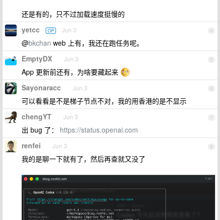
还是有的，只不过加载速度挺慢的
yetcc
Jun 3
OP
4
@
bkchan
web 上有，我还在跑任务呢。
EmptyDX
Jun 3
5
App 更新前还有，为啥要藏起来
Sayonaracc
Jun 3
6
可以看看是不是梯子节点不对，我的用香港的是不显示
chengYT
Jun 3
7
出 bug 了：
https://status.openai.com
renfei
Jun 3
8
我的是聊一下就有了，然后再查就又没了