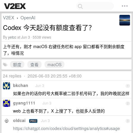
V2EX
OpenAI
›
Codex 今天起没有额度查看了？
By
yetcc
at Jun 3 · 5538 views
上午还有，刚才 macOS 右键任务栏和 app 窗口都看不到剩余额度
了，啥情况
额度
查看
macOS
24 replies
•
2026-06-03 20:25:55 +08:00
bkchan
Jun 3
1
如果也许的话你的号大概率被二验手机号码了，我的昨晚就这样
gyang1111
Jun 3
2
web 上也看不到了，X 上搜了下，也挺多人反馈的
oldcai
Jun 3
PRO
3
https://chatgpt.com/codex/cloud/settings/analytics#usage