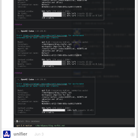
unifier
Jun 3
9