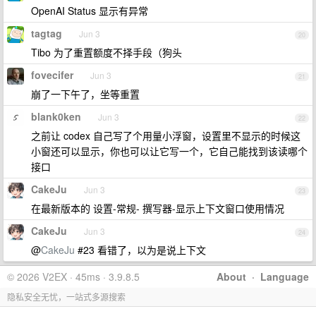
OpenAI Status 显示有异常
tagtag
Jun 3
20
Tibo 为了重置额度不择手段（狗头
fovecifer
Jun 3
21
崩了一下午了，坐等重置
blank0ken
Jun 3
22
之前让 codex 自己写了个用量小浮窗，设置里不显示的时候这
小窗还可以显示，你也可以让它写一个，它自己能找到该读哪个
接口
CakeJu
Jun 3
23
在最新版本的 设置-常规- 撰写器-显示上下文窗口使用情况
CakeJu
Jun 3
24
@
CakeJu
#23 看错了，以为是说上下文
© 2026 V2EX · 45ms · 3.9.8.5
About
·
Language
隐私安全无忧，一站式多源搜索