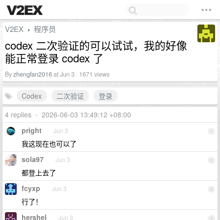
V2EX
程序员
›
codex 二次验证的可以试试，我的好像
能正常登录 codex 了
By
zhengfan2016
at Jun 3 · 1671 views
Codex
二次验证
登录
4 replies
•
2026-06-03 13:49:12 +08:00
pright
Jun 3
1
我这现在也可以了
sola97
Jun 3
2
都登上去了
fcyxp
Jun 3
3
行了！
hershel
Jun 3
4