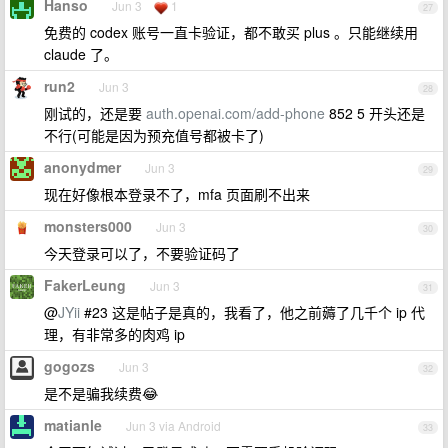
Hanso
Jun 3
1
27
免费的 codex 账号一直卡验证，都不敢买 plus 。只能继续用
claude 了。
run2
Jun 3
28
刚试的，还是要
auth.openai.com/add-phone
852 5 开头还是
不行(可能是因为预充值号都被卡了)
anonydmer
Jun 3
29
现在好像根本登录不了，mfa 页面刷不出来
monsters000
Jun 3
30
今天登录可以了，不要验证码了
FakerLeung
Jun 3
31
@
JYii
#23 这是帖子是真的，我看了，他之前薅了几千个 ip 代
理，有非常多的肉鸡 ip
gogozs
Jun 3
32
是不是骗我续费😂
matianle
Jun 3 via Android
33