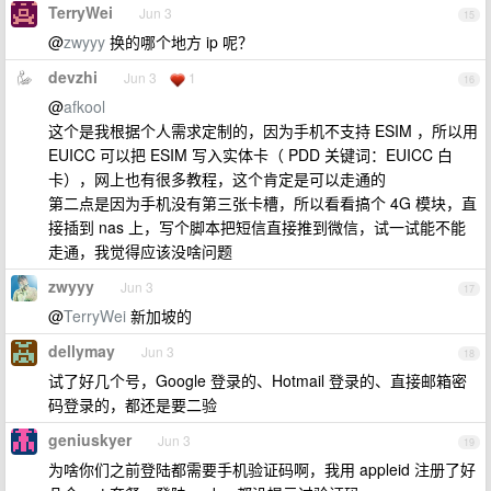
TerryWei
Jun 3
15
@
zwyyy
换的哪个地方 ip 呢？
devzhi
Jun 3
1
16
@
afkool
这个是我根据个人需求定制的，因为手机不支持 ESIM ，所以用
EUICC 可以把 ESIM 写入实体卡（ PDD 关键词：EUICC 白
卡），网上也有很多教程，这个肯定是可以走通的
第二点是因为手机没有第三张卡槽，所以看看搞个 4G 模块，直
接插到 nas 上，写个脚本把短信直接推到微信，试一试能不能
走通，我觉得应该没啥问题
zwyyy
Jun 3
17
@
TerryWei
新加坡的
dellymay
Jun 3
18
试了好几个号，Google 登录的、Hotmail 登录的、直接邮箱密
码登录的，都还是要二验
geniuskyer
Jun 3
19
为啥你们之前登陆都需要手机验证码啊，我用 appleid 注册了好