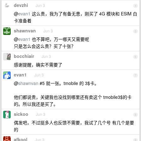
devzhi
Jun 3
4
@
evan1
这么贵，我为了有备无患，刚买了 4G 模块和 ESIM 白
卡准备着
shawnvan
Jun 3
5
@
evan1
也不算吧，万一哪天又需要呢
只是怎么会这么贵？买了十张？
bocchiair
Jun 3
6
感谢提醒，确实不需要了
evan1
Jun 3
7
@
shawnvan
#5 就一张。tmobile 的 3$卡。
他们都说贵，关键我也没找到哪里还有卖这个 tmobile3$的卡
的。所以我还是买了。
sickoo
Jun 3
8
偶发吧，不过挺多人也反馈不需要，我试了几个号 有几个是要
的
afkool
Jun 3
9