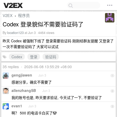
V2EX
程序员
›
Codex 登录貌似不需要验证码了
By
location123
at Jun 3 · 4464 views
昨天 Codex 被强制下线了 登录需要验证码 刚刚经群友提醒 又登录了
一次不需要验证码了 大家可以试试
Codex
登录
验证码
35 replies
•
2026-06-08 13:55:29 +08:00
gengjiawen
Jun 3
1
感谢分享，确实不需要了
allenzhangSB
Jun 3
2
我的账号也是, 昨天要求验证, 今天试了一下, 不要验证了
evan1
Jun 3
3
啊？ 500 的电话卡白买了🤡