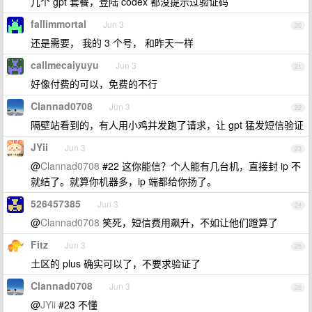
几个 gpt 套餐，登陆 codex 都没提示过验证码
fallimmortal
Jun 3
20
还是需要， 我的 3 个号， 和昨天一样
callmecaiyuyu
Jun 3
21
好像付费的可以，免费的不行
Clannad0708
Jun 3
22
隔壁站看到的，有人用小鸡并发跑了请求，让 gpt 猛发短信验证
JYii
Jun 3
23
@
Clannad0708
#22 这你能信？个人能有几台机，直接封 ip 不
就结了。就算你机器多，ip 端都给你扬了。
526457385
Jun 3
24
@
Clannad0708
笑死，短信费用飙升，不如让他们蹬算了
Fitz
Jun 3
25
土区的 plus 确实可以了，不要求验证了
Clannad0708
Jun 3
26
@
JYii
#23 不懂