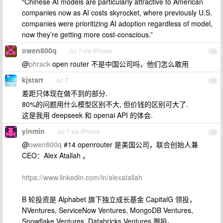
“Chinese AI models are particularly attractive to American
companies now as AI costs skyrocket, where previously U.S.
companies were prioritizing AI adoption regardless of model,
now they’re getting more cost-conscious.”
owen800q
Jul 7 via iPhone
14
@
phrack
open router 不是中国公司吗，他们怎么敢用
kjstart
Jul 7
15
差距只体现在做不到的部分.
80%的问题用什么模型区别不大, 但价钱的区别可大了.
这是我用 deepseek 和 openai API 的体会.
yinmin
Jul 7 via iPhone
16
@
owen800q
#14 openrouter 是美国公司，联合创始人兼
CEO：Alex Atallah 。
https://www.linkedin.com/in/alexatallah
B 轮投资是 Alphabet 旗下独立成长基金 CapitalG 领投，
NVentures, ServiceNow Ventures, MongoDB Ventures,
Snowflake Ventures, Databricks Ventures 跟投。