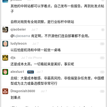
其他的中转站都可以学着点，自己发布一些报告，再到处发点帖
子
自称对局势有全局洞察，是行业标杆中转站
qiaobeier
Jul 7
9
@
lujiaosama
肯定啊，不开源他们连自部署都不会用。
ludyleocn
Jul 7
10
以后怕是机场和中转一起坐一桌咯
djs
Jul 7 via iPhone
11
还是成本太高，一切看起来是美好，事实呢
alexluo1
Jul 7
PRO
12
总结：大量成本敏感、非最高风险、非极端复杂任务里，中国模
型成为主力或备选模型非常可行
Dragonish3600
Jul 7
13
划重点