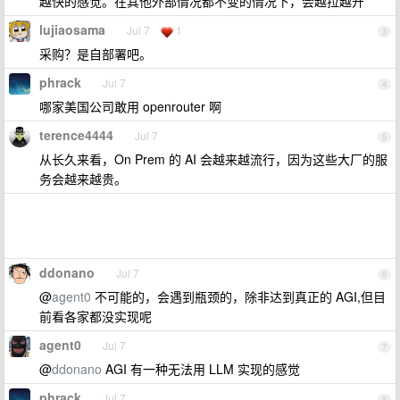
越快的感觉。在其他外部情况都不变的情况下，会越拉越开
lujiaosama
Jul 7
1
3
采购？是自部署吧。
phrack
Jul 7
4
哪家美国公司敢用 openrouter 啊
terence4444
Jul 7
5
从长久来看，On Prem 的 AI 会越来越流行，因为这些大厂的服
务会越来越贵。
ddonano
Jul 7
6
@
agent0
不可能的，会遇到瓶颈的，除非达到真正的 AGI,但目
前看各家都没实现呢
agent0
Jul 7
7
@
ddonano
AGI 有一种无法用 LLM 实现的感觉
phrack
Jul 7
8