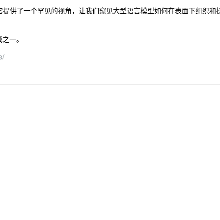
相反，它提供了一个罕见的视角，让我们窥见大型语言模型如何在表面下组织和
域之一。
e/