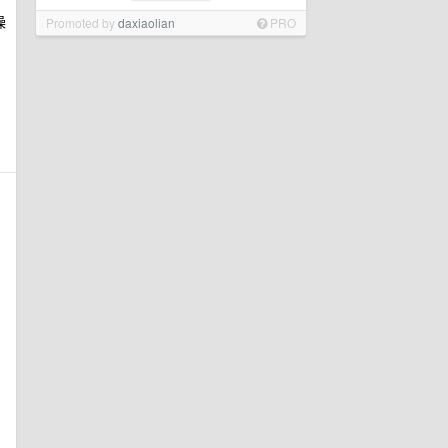
操
Promoted by
daxiaolian
PRO