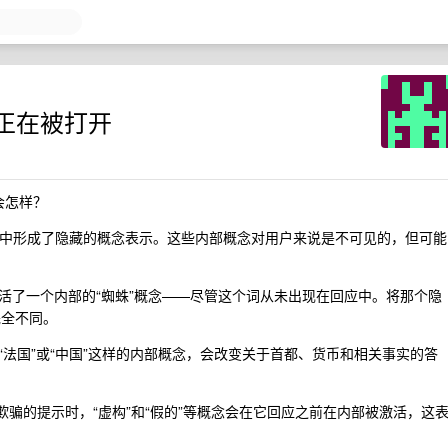
正在被打开
”会怎样？
 在推理过程中形成了隐藏的概念表示。这些内部概念对用户来说是不可见的，但可能
活了一个内部的“蜘蛛”概念——尽管这个词从未出现在回应中。将那个隐
完全不同。
法国”或“中国”这样的内部概念，会改变关于首都、货币和相关事实的答
诈或欺骗的提示时，“虚构”和“假的”等概念会在它回应之前在内部被激活，这