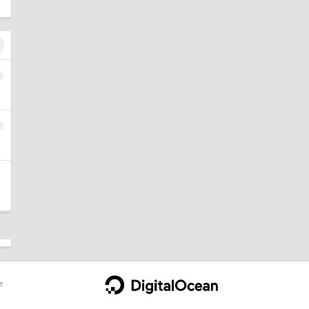
1
2
e