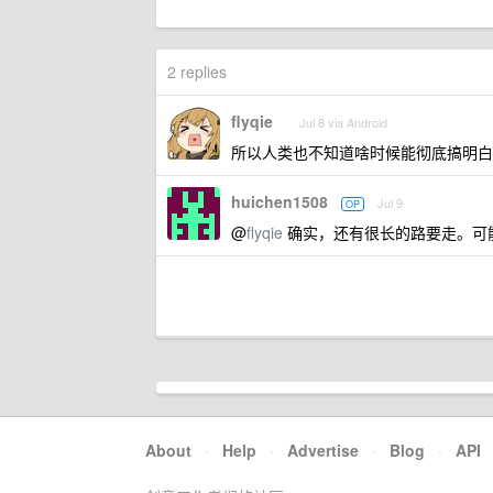
2 replies
flyqie
Jul 8 via Android
所以人类也不知道啥时候能彻底搞明白这
huichen1508
Jul 9
OP
@
flyqie
确实，还有很长的路要走。可
About
·
Help
·
Advertise
·
Blog
·
API