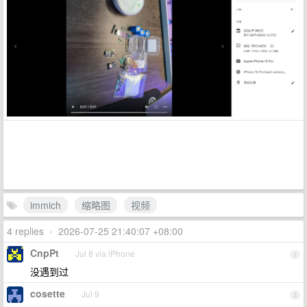
immich
缩略图
视频
4 replies
•
2026-07-25 21:40:07 +08:00
CnpPt
Jul 8 via iPhone
1
没遇到过
cosette
Jul 9
2