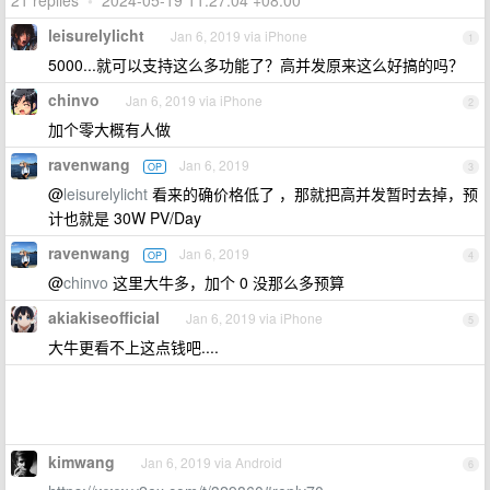
21 replies
•
2024-05-19 11:27:04 +08:00
leisurelylicht
Jan 6, 2019 via iPhone
1
5000...就可以支持这么多功能了？高并发原来这么好搞的吗？
chinvo
Jan 6, 2019 via iPhone
2
加个零大概有人做
ravenwang
Jan 6, 2019
OP
3
@
leisurelylicht
看来的确价格低了 ，那就把高并发暂时去掉，预
计也就是 30W PV/Day
ravenwang
Jan 6, 2019
OP
4
@
chinvo
这里大牛多，加个 0 没那么多预算
akiakiseofficial
Jan 6, 2019 via iPhone
5
大牛更看不上这点钱吧....
kimwang
Jan 6, 2019 via Android
6