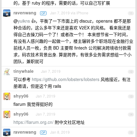
的，基于 ruby 的程序，需要的话，可以自己写扩展
ravenwang
Jan 7, 2019 via iPhone
OP
11
@
yuikns
👍，平衡了一下市面上的 discuz，opensns 都不是那
种合适的，这么多年下来还是喜欢 V2EX 的风格。 看来我还是
得自己去操刀码一个了！或者改一个！ 本来想节省一下时间，
有没有人感兴趣的一起做一个，楼主辗转多个职场现在金融行业
前线人员一枚，负责 BD 主要帮 fintech 公司解决跨境收付款需
求，码农技术背景出身. 算是跨界，有很多业务需求想组一个小
团队，兼职就可
tinywhale
Jan 7, 2019
12
可以参考
https://github.com/lobsters/lobsters
风格接近，有注
册邀请，但是这个用 rails
shyy06
Jan 7, 2019
13
flarum 我觉得挺好的
shyy06
Jan 7, 2019
14
https://flarum.org.cn/
附中文社区地址
ravenwang
Jan 8, 2019
OP
15