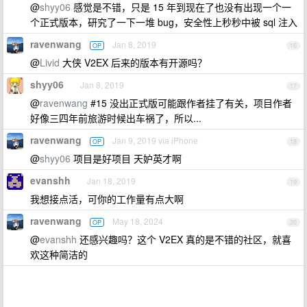
@
shyy06
感觉是不错，只是 15 年到现在了也没有出现一个一
个正式版本，研究了一下一堆 bug，安全性上秒秒中被 sql 注入
ravenwang
Jan 8, 2019
OP
16
@
Livid
大侠 V2EX 后来的版本有开源吗？
shyy06
Jan 8, 2019
17
@
ravenwang
#15 没出正式版可能跟作者挂了有关，项目作者
好像三四年前旅游时候出车祸了，所以...
ravenwang
Jan 9, 2019 via iPhone
OP
18
@
shyy06
项目是好项目 天妒英才啊
evanshh
Jan 18, 2019
19
我想接点活，可你的工作量有点大啊
ravenwang
May 18, 2024
OP
20
@
evanshh
还感兴趣吗？这个 V2EX 真的是不错的社区，就喜
欢这种简洁的