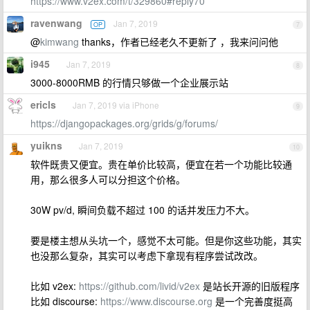
https://www.v2ex.com/t/329860#reply70
ravenwang
Jan 7, 2019
OP
7
@
kimwang
thanks，作者已经老久不更新了 ，我来问问他
i945
Jan 7, 2019
8
3000-8000RMB 的行情只够做一个企业展示站
ericls
Jan 7, 2019 via iPhone
9
https://djangopackages.org/grids/g/forums/
yuikns
Jan 7, 2019
10
软件既贵又便宜。贵在单价比较高，便宜在若一个功能比较通
用，那么很多人可以分担这个价格。
30W pv/d, 瞬间负载不超过 100 的话并发压力不大。
要是楼主想从头坑一个，感觉不太可能。但是你这些功能，其实
也没那么复杂，其实可以考虑下拿现有程序尝试改改。
比如 v2ex:
https://github.com/livid/v2ex
是站长开源的旧版程序
比如 discourse:
https://www.discourse.org
是一个完善度挺高