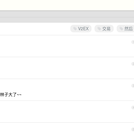
V2EX
交易
然后
。林子大了~~