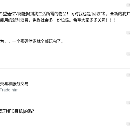
1
希望通过V网能掘到我生活所需的物品！同时我也是“回收”者，全新的我
能用的就别浪费，免得社会多一份垃圾。希望大家多多关照！！！
1
为，，一个密码泄露就全部玩完了。
1
1
交易和服务交易
vTrade.htm
1
0蓝牙NFC耳机]的贴？
1