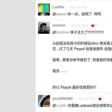
Luzifer
May 13, 2013
@
qiayue
你一点，就明了. 呵呵.
tension
2
May 13, 2013
@
ilovehoo
林子太大了!!!!!!!!!!!!!!!!
以前我没信用卡的时候玩xbox 想充值,结果
员 , 过了几天 Paypal 给我发邮件
我草...那家伙帐号被封了, 但是我的钱
我去........
所以 Paypal 最好找熟悉的!!!
pcx3802482
1
May 24, 2013
@
Luzifer
你需要Lastpass类应用