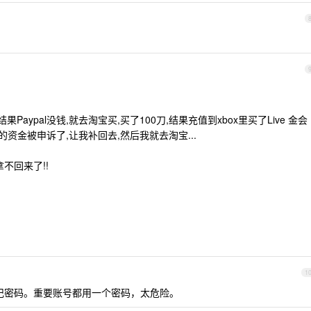
Paypal没钱,就去淘宝买,买了100刀,结果充值到xbox里买了Live 金会
,说我的资金被申诉了,让我补回去,然后我就去淘宝...
拿不回来了!!
1
帮你记密码。重要账号都用一个密码，太危险。