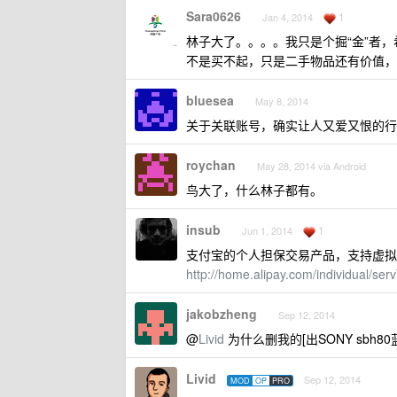
Sara0626
1
Jan 4, 2014
林子大了。。。。我只是个掘“金”者，
不是买不起，只是二手物品还有价值，
bluesea
May 8, 2014
关于关联账号，确实让人又爱又恨的行
roychan
May 28, 2014 via Android
鸟大了，什么林子都有。
insub
1
Jun 1, 2014
支付宝的个人担保交易产品，支持虚拟
http://home.alipay.com/individual/ser
jakobzheng
Sep 12, 2014
@
Livid
为什么删我的[出SONY sbh8
Livid
Sep 12, 2014
MOD
OP
PRO