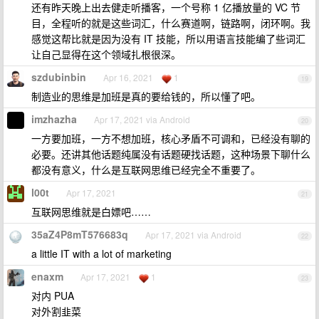
还有昨天晚上出去健走听播客，一个号称 1 亿播放量的 VC 节
目，全程听的就是这些词汇，什么赛道啊，链路啊，闭环啊。我
感觉这帮比就是因为没有 IT 技能，所以用语言技能编了些词汇
让自己显得在这个领域扎根很深。
szdubinbin
Apr 16, 2021
1
19
制造业的思维是加班是真的要给钱的，所以懂了吧。
imzhazha
Apr 17, 2021 via Android
20
一方要加班，一方不想加班，核心矛盾不可调和，已经没有聊的
必要。还讲其他话题纯属没有话题硬找话题，这种场景下聊什么
都没有意义，什么是互联网思维已经完全不重要了。
l00t
Apr 17, 2021
21
互联网思维就是白嫖吧……
35aZ4P8mT576683q
Apr 17, 2021 via Android
22
a little IT with a lot of marketing
enaxm
Apr 17, 2021
1
23
对内 PUA
对外割韭菜