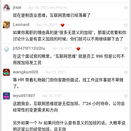
jtsai
Apr 16, 2021 via iPhone
1
现在是制造业思维，互联网思维已经落幕了
Leonard
Apr 16, 2021
11
2
如果你离职的理由真的是“很多无意义的加班”，那面试官要和你
讨论什么是有意义加班的时候，你们就可以不用继续聊下去了
jr55475f112iz2tu
Apr 16, 2021
2
3
在这个面试官的眼里，“互联网思维” 就是员工 996 但是公司不
用按加班发工资
wangkun025
Apr 16, 2021
4
等 HR 带着礼物敲门到你家跟你面试，找工作这件事就不卑微
了。
wyu051907
Apr 16, 2021
5
这题我会，互联网思维就是无偿加班、7*24 小时待命，公司会
经常性的变更需求和方向
另外如果一个 hr 如果问你什么是有意义的加班的话，大概率说
明这家公司经常加班，且无效