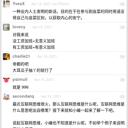
YvesX
Apr 16, 2021 via iPhone
13
一种业内人士发明的新话，目的在于在参与割韭菜的同时用语言
将自己与韭菜区别，以获取内心的安宁。
lovecy
Apr 16, 2021
14
对我来说
没工资加班=无意义加班
有工资加班=有意义加班
charlie21
Apr 16, 2021
15
帝都的吧
大耳瓜子抽丫的就行了
psirnull
Apr 16, 2021
16
就是 996
secondwtq
Apr 16, 2021
17
最近互联网思维很火，那么互联网思维是什么呢，互联网思维是
什么意思呢出自哪里？接下来就和小编一起来了解一下吧。
说起互联网思维，小编也不知道是什么呢，不如举个例子来说明