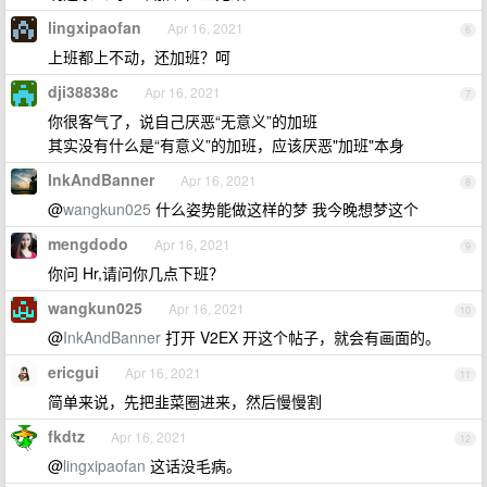
lingxipaofan
Apr 16, 2021
6
上班都上不动，还加班？呵
dji38838c
Apr 16, 2021
7
你很客气了，说自己厌恶“无意义”的加班
其实没有什么是“有意义”的加班，应该厌恶"加班"本身
InkAndBanner
Apr 16, 2021
8
@
wangkun025
什么姿势能做这样的梦 我今晚想梦这个
mengdodo
Apr 16, 2021
9
你问 Hr,请问你几点下班？
wangkun025
Apr 16, 2021
10
@
InkAndBanner
打开 V2EX 开这个帖子，就会有画面的。
ericgui
Apr 16, 2021
11
简单来说，先把韭菜圈进来，然后慢慢割
fkdtz
Apr 16, 2021
12
@
lingxipaofan
这话没毛病。