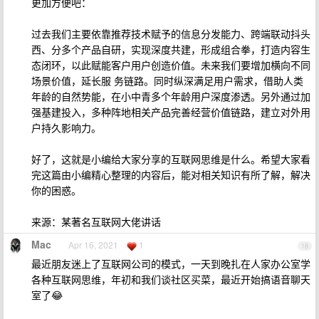
更加方便吧：
过去我们主要依靠推荐技术赋予的信息分发能力、跨端联动抖头
西、分多个产品自研，实现深度共建，形成组合拳，打造内容生
态闭环，以此赋能客户用户创造价值。未来我们要增加横向不同
场景价值，延长服 务链路。同时纵深满足用户需求，借助人类
年龄的自然势能，在小中青多个年龄用户深度渗透。另外通过加
强基建投入，多种阵地相关产品完善经营价值链路，建立对外用
户持久影响力。
好了，这就是小编给大家分享的互联网思维是什么。希望大家看
完这篇由小编精心整理的内容后，能对相关知识有所了解，解决
你的困惑。
来源：某著名互联网大佬讲话
Mac
Apr 16, 2021
1
18
最近朋友迷上了互联网公司的模式，一天到晚扎在人家办公室学
各种互联网思维，年初和我们谈社区买菜，最近开始搞语音聊天
室了😂