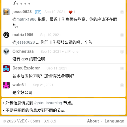
了。。。。
jesse0628
Sep 10, 2021
1
OP
2
@
matrix1986
抱歉，最近 HR 负荷有些高，你的应该还在跟
的。
matrix1986
Sep 10, 2021
3
@
jesse0628
....你们 HR 都那么累的吗，辛苦
Orchestraa
Sep 10, 2021 via iPhone
4
没有 cpp 的职位啊
Dete0Explorer
Sep 11, 2021
5
薪水范围多少啊？加班情况如何啊？
wule61
Sep 21, 2021
6
是个好公司
• 外包信息请发到
/go/outsourcing
节点。
• 不要把相同的信息发到不同的节点
© 2026 V2EX · 35ms · 3.9.8.5
About
·
Language