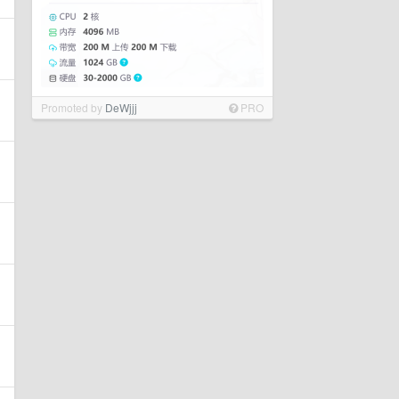
Promoted by
DeWjjj
PRO