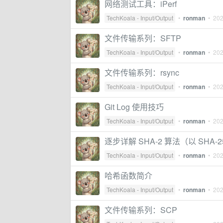
网络测试工具：iPerf
TechKoala - Input/Output
•
ronman
•
202
文件传输系列：SFTP
TechKoala - Input/Output
•
ronman
•
202
文件传输系列：rsync
TechKoala - Input/Output
•
ronman
•
202
Git Log 使用技巧
TechKoala - Input/Output
•
ronman
•
202
逐步详解 SHA-2 算法（以 SHA-2
TechKoala - Input/Output
•
ronman
•
202
哈希函数简介
TechKoala - Input/Output
•
ronman
•
202
文件传输系列：SCP