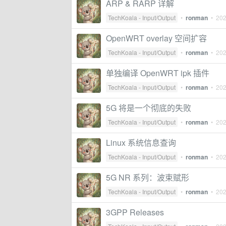
ARP & RARP 详解
TechKoala - Input/Output
•
ronman
•
20
OpenWRT overlay 空间扩容
TechKoala - Input/Output
•
ronman
•
202
单独编译 OpenWRT ipk 插件
TechKoala - Input/Output
•
ronman
•
202
5G 将是一个彻底的失败
TechKoala - Input/Output
•
ronman
•
202
Linux 系统信息查询
TechKoala - Input/Output
•
ronman
•
202
5G NR 系列：波束赋形
TechKoala - Input/Output
•
ronman
•
202
3GPP Releases