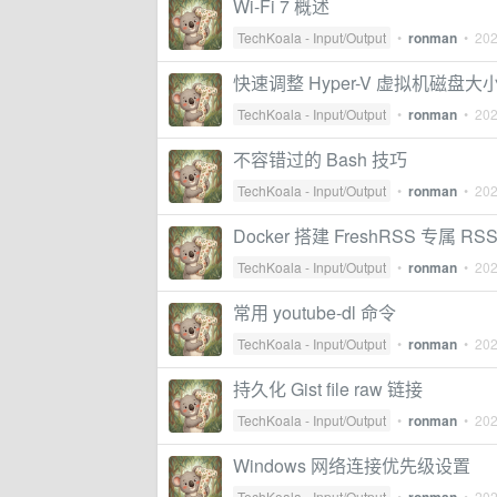
Wi-Fi 7 概述
TechKoala - Input/Output
•
ronman
•
202
快速调整 Hyper-V 虚拟机磁盘大
TechKoala - Input/Output
•
ronman
•
202
不容错过的 Bash 技巧
TechKoala - Input/Output
•
ronman
•
202
Docker 搭建 FreshRSS 专属 RS
TechKoala - Input/Output
•
ronman
•
202
常用 youtube-dl 命令
TechKoala - Input/Output
•
ronman
•
202
持久化 Gist file raw 链接
TechKoala - Input/Output
•
ronman
•
202
Windows 网络连接优先级设置
TechKoala - Input/Output
•
•
202