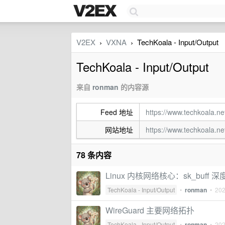
V2EX
VXNA
TechKoala - Input/Output
›
›
TechKoala - Input/Output
来自
ronman
的内容源
Feed 地址
https://www.techkoala.ne
网站地址
https://www.techkoala.ne
78 条内容
Linux 内核网络核心：sk_buff 
TechKoala - Input/Output
•
ronman
•
20
WireGuard 主要网络拓扑
TechKoala - Input/Output
•
ronman
•
20