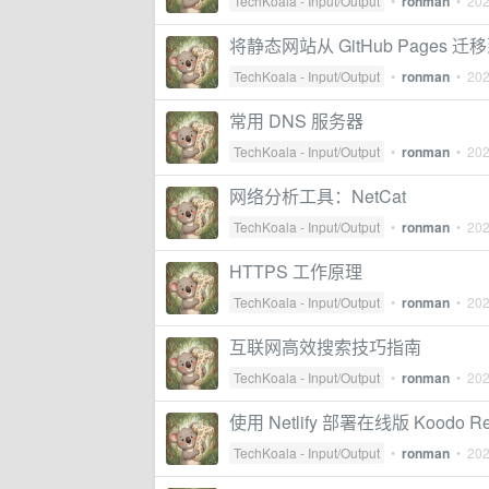
TechKoala - Input/Output
•
ronman
•
202
将静态网站从 GitHub Pages 迁移到
TechKoala - Input/Output
•
ronman
•
202
常用 DNS 服务器
TechKoala - Input/Output
•
ronman
•
202
网络分析工具：NetCat
TechKoala - Input/Output
•
ronman
•
202
HTTPS 工作原理
TechKoala - Input/Output
•
ronman
•
202
互联网高效搜索技巧指南
TechKoala - Input/Output
•
ronman
•
202
使用 Netlify 部署在线版 Koodo Re
TechKoala - Input/Output
•
ronman
•
202