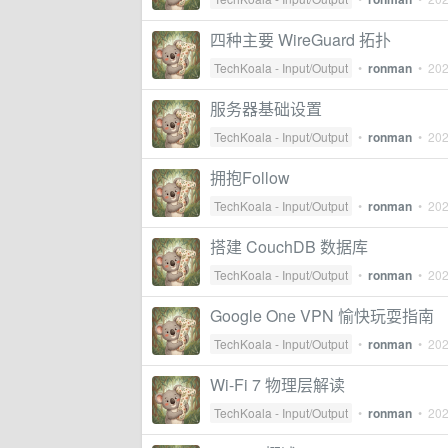
四种主要 WireGuard 拓扑
TechKoala - Input/Output
•
ronman
•
20
服务器基础设置
TechKoala - Input/Output
•
ronman
•
20
拥抱Follow
TechKoala - Input/Output
•
ronman
•
202
搭建 CouchDB 数据库
TechKoala - Input/Output
•
ronman
•
20
Google One VPN 愉快玩耍指南
TechKoala - Input/Output
•
ronman
•
202
Wi-Fi 7 物理层解读
TechKoala - Input/Output
•
ronman
•
202