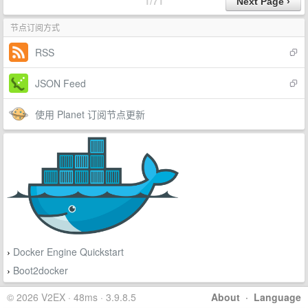
1/71
节点订阅方式
RSS
JSON Feed
使用 Planet 订阅节点更新
Docker Engine Quickstart
›
Boot2docker
›
© 2026 V2EX · 48ms · 3.9.8.5
About
·
Language