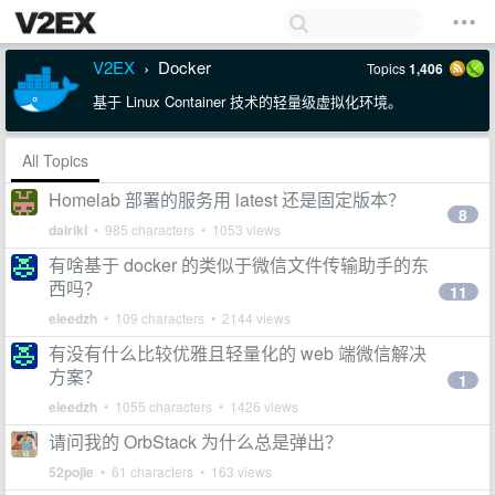
V2EX
Docker
Topics
1,406
›
基于 Linux Container 技术的轻量级虚拟化环境。
All Topics
Homelab 部署的服务用 latest 还是固定版本？
8
dairiki
• 985 characters • 1053 views
有啥基于 docker 的类似于微信文件传输助手的东
西吗？
11
eleedzh
• 109 characters • 2144 views
有没有什么比较优雅且轻量化的 web 端微信解决
方案？
1
eleedzh
• 1055 characters • 1426 views
请问我的 OrbStack 为什么总是弹出？
52pojie
• 61 characters • 163 views