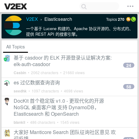
V2EX
Elasticsearch
Topics
270
›
一个基于 Lucene 构建的、Apache 协议开源的、分布式的、
提供 REST API 的搜索引擎。
All Topics
基于 casdoor 的 ELK 开源登录认证解决方案:
elk-auth-casdoor
24
Casbin
• 2062 characters • 21660 views
es 过亿数据查询咨询
58
seedhk
• 1097 characters • 4698 views
DocKit 首个稳定版 v1.0 - 更现代化的开源
NoSQL 桌面客户端 支持 DynamoDB，
Elasticsearch 和 OpenSearch
blankll
• 486 characters • 1545 views
大家好 Manticore Search 团队征询社区意见 欢
迎反馈