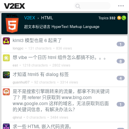
V2EX
HTML
Topics
332
›
超文本标记语言 HyperText Markup Language
kimi3 模型也是 6 起来了
1
longpc
• 131 characters • 836 views
想 vibe 一个日历 html 组件怎么都搞不好。。。
8
est
• 1218 characters • 2802 views
才知道 html5 有 dialog 标签
4
guanhui07
• 92 characters • 3314 views
是不是搜索引擎跳转来的流量，都拿不到关键词
了？用 referer 只获取到 www.bing.com
www.google.com 这样的域名，无法获取到后面
1
的关键词信息，有解决办法么？
qinrui
• 0 characters • 3484 views
求一些 HTML 嵌入代码资源。