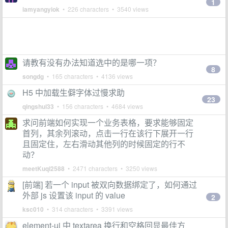
1
iamyangyiok
• 226 characters • 3540 views
请教有没有办法知道选中的是哪一项？
8
songdg
• 165 characters • 4136 views
H5 中加载生僻字体过慢求助
23
qingshui33
• 156 characters • 4684 views
求问前端如何实现一个业务表格，要求能够固定
首列，其余列滚动，点击一行在该行下展开一行
且固定住，左右滑动其他列的时候固定的行不
动？
meetKuqi2588
• 2471 characters • 3250 views
[前端] 若一个 input 被双向数据绑定了，如何通过
外部 js 设置该 input 的 value
2
ksc010
• 314 characters • 3391 views
element-ui 中 textarea 换行和空格回显最佳方