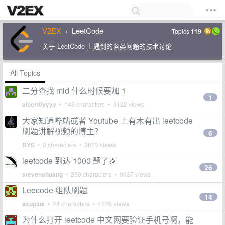
V2EX
LeetCode
Topics
119
›
关于 LeetCode 上遇到的各类问题的技术讨论
All Topics
二分查找 mid 什么时候要加 1
1
albert0yyyy
• 143 characters • 3122 views
大家知道哔站或者 Youtube 上有木有出 leetcode
刷题讲解视频的博主？
6
RYS
• 0 characters • 3823 views
leetcode 到达 1000 题了🎉
26
stevenshuang
• 260 characters • 9637 views
Leecode 组队刷题
14
axuplus
• 24 characters • 4726 views
为什么打开 leetcode 中文网要验证手机号啊，能