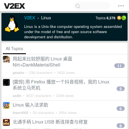
V2EX
Linux
Topics
8,376
›
Linux is a Unix-like computer operating system assembled
under the model of free and open source software
development and distribution.
All Topics
用起来比较舒服的 Linux 桌面
Niri+DankMaterialShell
11
panzhc
• 236 characters • 1630 views
[震惊] 用 Firefox 播放一个抖音视频，我的 Linux
系统立马死机
5
asilin
• 3637 characters • 3399 views
Linux 输入法求助
5
insert000
• 93 characters • 2654 views
北通手柄 Linux USB 断连排查与修复
6