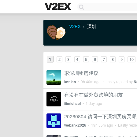
V2EX
深圳
›
1
2
3
4
5
6
7
8
9
10
求深圳租房建议
latelan
•
9h 40m ago
• Lastly replied by
N
有没有在做外贸跨境的朋友
iiimichael
•
1 day ago
20260804 请问一下深圳买房买哪
webank2026
•
19h 55m ago
• Lastly repl