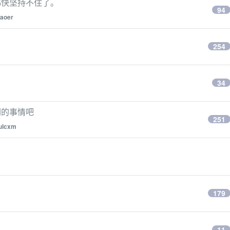
都快坚持不住了。
94
aoer
254
34
倒的事情吧
251
ulcxm
179
11