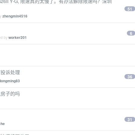
6II Y-G, 限速真的太慢了。有办法解除限速吗？深圳
51
by
zhengmin4516
6
ed by
worker201
何投诉处理
36
dongming83
大房子的吗
31
che