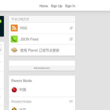
Home
Sign Up
Sign In
节点订阅方式
RSS
JSON Feed
使用 Planet 订阅节点更新
Advertisement
Parent Node
43
Related Nodes