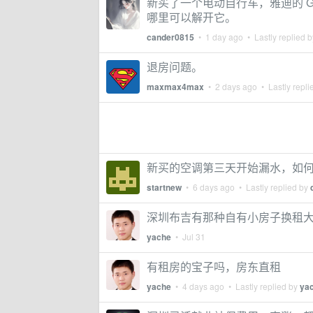
新买了一个电动自行车，雅迪的 G2
哪里可以解开它。
cander0815
•
1 day ago
• Lastly replied 
退房问题。
maxmax4max
•
2 days ago
• Lastly repli
新买的空调第三天开始漏水，如
startnew
•
6 days ago
• Lastly replied by
深圳布吉有那种自有小房子换租
yache
•
Jul 31
有租房的宝子吗，房东直租
yache
•
4 days ago
• Lastly replied by
ya