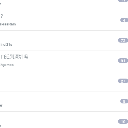
e
吗？
4
lessRain
贵
72
inci21s
户口迁到深圳吗
91
ishgames
27
8
er
10
e