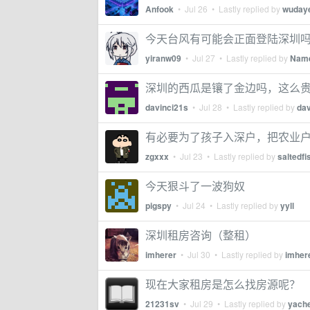
Anfook
•
Jul 26
• Lastly replied by
wuday
今天台风有可能会正面登陆深圳
yiranw09
•
Jul 27
• Lastly replied by
Name
深圳的西瓜是镶了金边吗，这么
davinci21s
•
Jul 28
• Lastly replied by
dav
有必要为了孩子入深户，把农业
zgxxx
•
Jul 23
• Lastly replied by
saltedf
今天狠斗了一波狗奴
pigspy
•
Jul 24
• Lastly replied by
yyll
深圳租房咨询（整租）
imherer
•
Jul 30
• Lastly replied by
imher
现在大家租房是怎么找房源呢？
21231sv
•
Jul 29
• Lastly replied by
yach