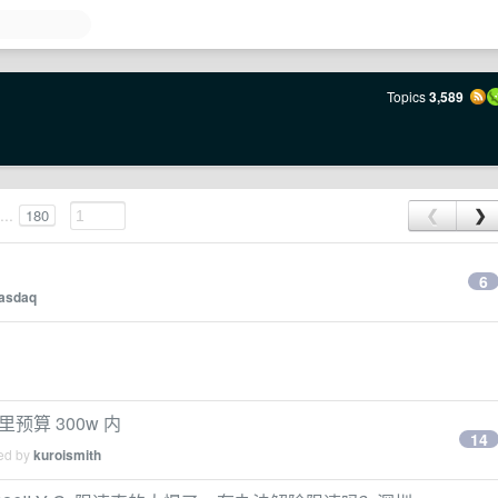
Topics
3,589
...
180
❮
❯
6
asdaq
里预算 300w 内
14
ied by
kuroismith